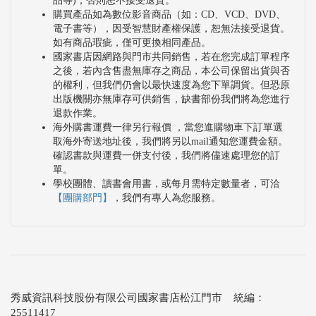
品等)，否則恕不接受退貨。
購買產品如為數位影音商品（如：CD、VCD、DVD、
電子書等），因受智慧財產權保護，恕無法接受退貨。
如有商品瑕疵，僅可更換相同產品。
國家書店因網路與門市共同銷售，若在您完成訂單程序
之後，若內含售盡無庫存之商品，本公司保留出貨與否
的權利，但我們仍會以最快速度為您下單調貨。但恐原
出版機關亦無庫存可供銷售，缺書部份我們將為您進行
退款作業。
海外購書運費一律另行報價 ，當您進購物車下訂單選
取海外寄送地址後，我們將另以mail通知您運費金額。
確認書款與運費一併支付後，我們將儘速處理您的訂
單。
學校團體、讀書會用書，或每月需特定數量者，可洽
【團購部門】
，我們有專人為您服務。
秀威資訊科技股份有限公司國家書店松江門市 統編：
25511417