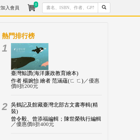
0
/加入會員
熱門排行榜
1
臺灣鯨讚(海洋廉政教育繪本)
作者 楊婉怡 繪者 范涵蘊(ㄈ ㄈ)
／優惠
價8折200元
2
吳鶴記及館藏臺灣北部古文書專輯(精
裝)
曾令毅、曾添福編輯；陳世榮執行編輯
／優惠價8折400元