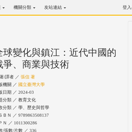
類
機關分類
友站連結
登入
全球變化與鎮江：近代中國的
戰爭、商業與技術
/著/譯者 ／
張信 著
版機關 ／
國立臺灣大學
日期 ／ 2024-03
題分類 ／ 教育文化
政分類 ／ 學、歷史與哲學
ＢＮ ／ 9789863508137
Ｎ ／ 1011300286
/張數/片數 ／ 336