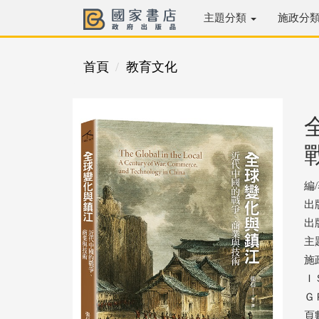
主題分類
施政分
首頁
教育文化
編
出
出版
主
施
ＩＳ
ＧＰ
頁數