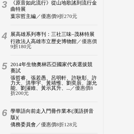
3
《原音如此流行》從山地歌謠到流行金
曲特展
葉宗哲主編
／優惠價9折270元
4
展高雄系列專刊：三社三味–茂林特展
行政法人高雄市立歷史博物館
／優惠價
9折180元
5
2014年生物奧林匹亞國家代表選拔競
賽試
張哲睿、張若愚、呂明軒、許耿彰、許
力天、洪學宇、黃靖惟、劉奕辰、謝允
能、劉濬維、黃示其升、...
／優惠價8
折200元
6
學華語向前走入門冊作業本(漢語拼音
版)(
僑務委員會
／優惠價8折128元