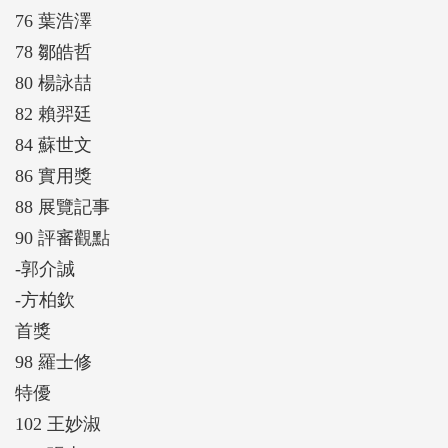
76 葉浩澤
78 鄒皓哲
80 楊詠喆
82 賴羿廷
84 蘇世文
86 實用獎
88 展覽記事
90 評審觀點
-郭介誠
-方柏欽
首獎
98 羅士修
特優
102 王妙淑