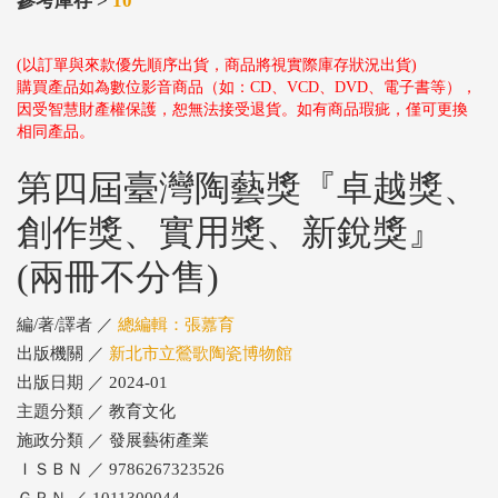
參考庫存 >
10
(以訂單與來款優先順序出貨，商品將視實際庫存狀況出貨)
購買產品如為數位影音商品（如：CD、VCD、DVD、電子書等），
因受智慧財產權保護，恕無法接受退貨。如有商品瑕疵，僅可更換
相同產品。
第四屆臺灣陶藝獎『卓越獎、
創作獎、實用獎、新銳獎』
(兩冊不分售)
編/著/譯者 ／
總編輯：張䕒育
出版機關 ／
新北市立鶯歌陶瓷博物館
出版日期 ／ 2024-01
主題分類 ／ 教育文化
施政分類 ／ 發展藝術產業
ＩＳＢＮ ／ 9786267323526
ＧＰＮ ／ 1011300044