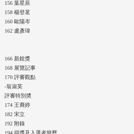
156 葉星辰
158 楊登茗
160 歐陽岑
162 盧彥瑋
166 新銳獎
168 展覽記事
170 評審觀點
-翁淑英
評審特別奬
174 王裔婷
182 宋立
192 附錄
194 得獎及入選者簡歷