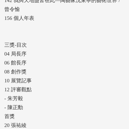
142 我與天地盡皆在此—陶藝家沈東寧的藝術世界 /
曾令愉
156 個人年表
三獎-目次
04 局長序
06 館長序
08 創作獎
10 展覽記事
12 評審觀點
- 朱芳毅
- 陳正勳
首獎
20 張祐綾