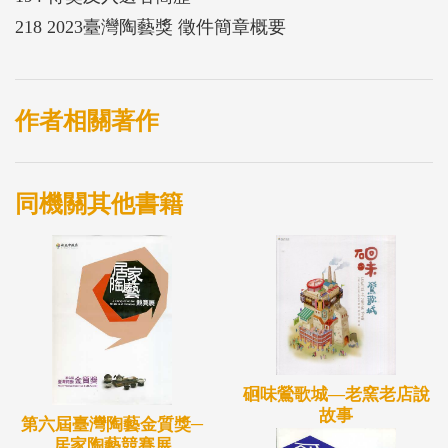
218 2023臺灣陶藝獎 徵件簡章概要
作者相關著作
同機關其他書籍
硘味鶯歌城—老窯老店說
故事
第六屆臺灣陶藝金質獎─
居家陶藝競賽展