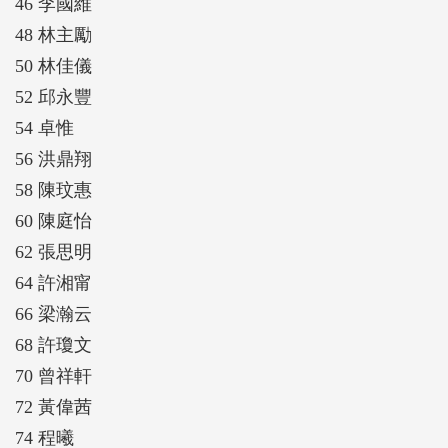
46 李國維
48 林主勵
50 林佳儀
52 邱永豐
54 卓惟
56 洪鼎翔
58 陳玟惠
60 陳庭怡
62 張思明
64 許湘甯
66 梁瀚云
68 許瓊文
70 曾祥軒
72 黃偉茜
74 程曦