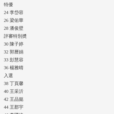
特優
24 李岱容
26 梁佑華
28 潘俊壁
評審特別奬
30 陳子婷
32 郭曆娟
33 彭慧容
36 楊雅晴
入選
38 丁頁馨
40 王采沂
42 王品懿
44 王郡宇