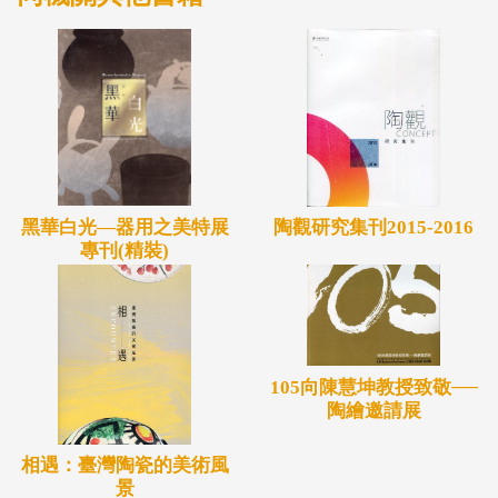
黑華白光—器用之美特展
陶觀研究集刊2015-2016
專刊(精裝)
105向陳慧坤教授致敬──
陶繪邀請展
相遇：臺灣陶瓷的美術風
景