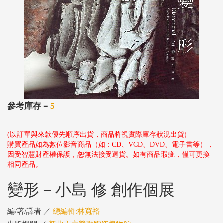
參考庫存 =
5
(以訂單與來款優先順序出貨，商品將視實際庫存狀況出貨)
購買產品如為數位影音商品（如：CD、VCD、DVD、電子書等），
因受智慧財產權保護，恕無法接受退貨。如有商品瑕疵，僅可更換
相同產品。
變形－小島 修 創作個展
編/著/譯者 ／
總編輯:林寬裕