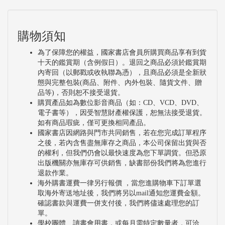
購物須知
為了保障您的權益，國家書店會員所購買商品享有到貨
十天的鑑賞期（含例假日）。退回之商品必須於鑑賞期
內寄回（以郵戳或收執聯為憑），且商品必須是全新狀
態與完整包裝(商品、附件、內外包裝、隨貨文件、贈
品等)，否則恕不接受退貨。
購買產品如為數位影音商品（如：CD、VCD、DVD、
電子書等），因受智慧財產權保護，恕無法接受退貨。
如有商品瑕疵，僅可更換相同產品。
國家書店因網路與門市共同銷售，若在您完成訂單程序
之後，若內含售盡無庫存之商品，本公司保留出貨與否
的權利，但我們仍會以最快速度為您下單調貨。但恐原
出版機關亦無庫存可供銷售，缺書部份我們將為您進行
退款作業。
海外購書運費一律另行報價 ，當您進購物車下訂單選
取海外寄送地址後，我們將另以mail通知您運費金額。
確認書款與運費一併支付後，我們將儘速處理您的訂
單。
學校團體、讀書會用書，或每月需特定數量者，可洽