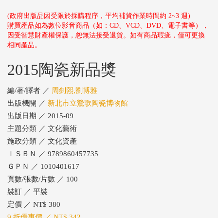
(政府出版品因受限於採購程序，平均補貨作業時間約 2~3 週)
購買產品如為數位影音商品（如：CD、VCD、DVD、電子書等），
因受智慧財產權保護，恕無法接受退貨。如有商品瑕疵，僅可更換
相同產品。
2015陶瓷新品獎
編/著/譯者 ／
周釗熙,劉博雅
出版機關 ／
新北市立鶯歌陶瓷博物館
出版日期 ／ 2015-09
主題分類 ／ 文化藝術
施政分類 ／ 文化資產
ＩＳＢＮ ／ 9789860457735
ＧＰＮ ／ 1010401617
頁數/張數/片數 ／ 100
裝訂 ／ 平裝
定價 ／ NT$ 380
9 折優惠價 ／ NT$ 342