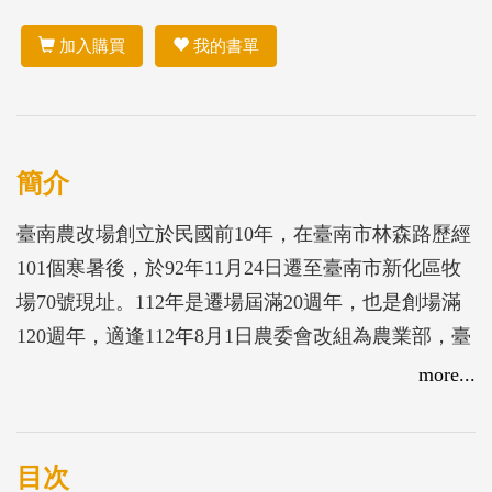
加入購買
我的書單
簡介
臺南農改場創立於民國前10年，在臺南市林森路歷經
101個寒暑後，於92年11月24日遷至臺南市新化區牧
場70號現址。112年是遷場屆滿20週年，也是創場滿
120週年，適逢112年8月1日農委會改組為農業部，臺
南農改場更名為「農業部臺南區農業改良場」，在這
more...
重要的歷史時刻，爰將遷場20週年以來的施政成果及
發展變遷彙集成「遷場20週年專刊」，以記錄本場發
展歷史、傳承優良榮譽與成就。
目次