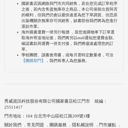
國家書店因網路與門市共同銷售，若在您完成訂單程序
之後，若內含售盡無庫存之商品，本公司保留出貨與否
的權利，但我們仍會以最快速度為您下單調貨。但恐原
出版機關亦無庫存可供銷售，缺書部份我們將為您進行
退款作業。
海外購書運費一律另行報價 ，當您進購物車下訂單選
取海外寄送地址後，我們將另以mail通知您運費金額。
確認書款與運費一併支付後，我們將儘速處理您的訂
單。
學校團體、讀書會用書，或每月需特定數量者，可洽
【團購部門】
，我們有專人為您服務。
秀威資訊科技股份有限公司國家書店松江門市 統編：
25511417
門市地址：104 台北市中山區松江路209號1樓
關於我們
．
常見問題
．
團購服務
．
隱私權說明
．
門市據點
．