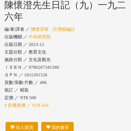
陳懷澄先生日記（九）一九二
六年
編/著/譯者 ／
陳懷澄著、許雪姬編註
出版機關 ／
中央研究院
出版日期 ／ 2023-12
主題分類 ／ 教育文化
施政分類 ／ 文化及觀光
ＩＳＢＮ ／ 9786267341360
ＧＰＮ ／ 1011201526
頁數/張數/片數 ／ 496
裝訂 ／ 精裝
定價 ／ NT$ 500
9 折優惠價 ／ NT$ 450
加入購買
我的書單