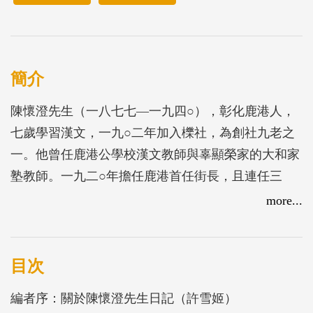
簡介
陳懷澄先生（一八七七—一九四○），彰化鹿港人，
七歲學習漢文，一九○二年加入櫟社，為創社九老之
一。他曾任鹿港公學校漢文教師與辜顯榮家的大和家
塾教師。一九二○年擔任鹿港首任街長，且連任三
屆，管理街政長達十二年，任內創立鹿港街圖書館，
more...
並集資興建鹿港公會堂。一九三二年底卸任公職之
後，移居黃竹坑。他曾留有手稿詩集《沁園詩草》
（一九二一），還編著嘉義蘭記出版的《吉光集》、
目次
《媼解集》二書。
編者序：關於陳懷澄先生日記（許雪姬）
〈陳懷澄日記〉共16冊（1916-1932年），中缺