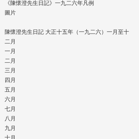
《陳懷澄先生日記》一九二六年凡例
1917、1923、1929三年的日記，而1924、1931年各有
圖片
上、下日記兩本，1932年者則僅記載到7月8日為止。
日記的內容，呈現出其擔任街長所從事的公共事務彌
陳懷澄先生日記 大正十五年（一九二六）一月至十
足珍貴，而日記中廣泛的生活嗜好與交遊娛樂，是正
二月
經八百的官方資料、表面史料下所無法看到的記主面
一月
相，更難得一見。
二月
三月
四月
五月
六月
七月
八月
九月
十月