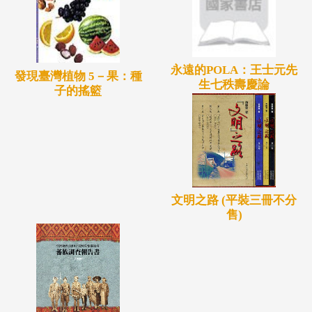
永遠的POLA：王士元先
發現臺灣植物 5－果：種
生七秩壽慶論
子的搖籃
文明之路 (平裝三冊不分
售)