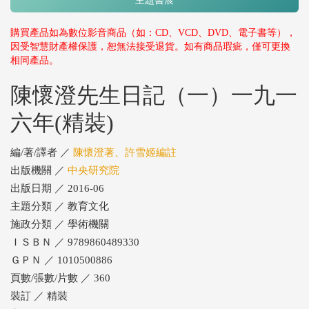
主題書展
購買產品如為數位影音商品（如：CD、VCD、DVD、電子書等），
因受智慧財產權保護，恕無法接受退貨。如有商品瑕疵，僅可更換
相同產品。
陳懷澄先生日記（一）一九一
六年(精裝)
編/著/譯者 ／
陳懷澄著、許雪姬編註
出版機關 ／
中央研究院
出版日期 ／ 2016-06
主題分類 ／ 教育文化
施政分類 ／ 學術機關
ＩＳＢＮ ／ 9789860489330
ＧＰＮ ／ 1010500886
頁數/張數/片數 ／ 360
裝訂 ／ 精裝