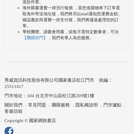
退款作業。
海外購書運費一律另行報價 ，當您進購物車下訂單選
取海外寄送地址後，我們將另以mail通知您運費金額。
確認書款與運費一併支付後，我們將儘速處理您的訂
單。
學校團體、讀書會用書，或每月需特定數量者，可洽
【團購部門】
，我們有專人為您服務。
秀威資訊科技股份有限公司國家書店松江門市 統編：
25511417
門市地址：104 台北市中山區松江路209號1樓
關於我們
．
常見問題
．
團購服務
．
隱私權說明
．
門市據點
．
客服信箱
Copyright © 國家網路書店