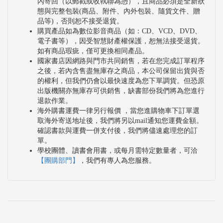
內寄回（以郵戳或收執聯為憑），且商品必須是全新狀
態與完整包裝(商品、附件、內外包裝、隨貨文件、贈
品等)，否則恕不接受退貨。
購買產品如為數位影音商品（如：CD、VCD、DVD、
電子書等），因受智慧財產權保護，恕無法接受退貨。
如有商品瑕疵，僅可更換相同產品。
國家書店因網路與門市共同銷售，若在您完成訂單程序
之後，若內含售盡無庫存之商品，本公司保留出貨與否
的權利，但我們仍會以最快速度為您下單調貨。但恐原
出版機關亦無庫存可供銷售，缺書部份我們將為您進行
退款作業。
海外購書運費一律另行報價 ，當您進購物車下訂單選
取海外寄送地址後，我們將另以mail通知您運費金額。
確認書款與運費一併支付後，我們將儘速處理您的訂
單。
學校團體、讀書會用書，或每月需特定數量者，可洽
【團購部門】
，我們有專人為您服務。