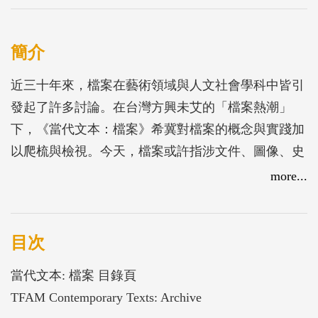
簡介
近三十年來，檔案在藝術領域與人文社會學科中皆引
發起了許多討論。在台灣方興未艾的「檔案熱潮」
下，《當代文本：檔案》希冀對檔案的概念與實踐加
以爬梳與檢視。今天，檔案或許指涉文件、圖像、史
料、文獻、資料庫、檔案館，但它也被理解為收藏機
more...
制、某種創作的類型、意識形態、權力形式甚或思考
的模式。所以檔案究竟為何？是什麼讓當代的藝術
家、哲學家、歷史研究者對於檔案如此著迷？而檔案
目次
又涉及了哪些問題意識？藉由集結一系列歷史上重要
當代文本: 檔案 目錄頁
的檔案相關經典文章，《當代文本：檔案》重新回顧
TFAM Contemporary Texts: Archive
歷史上關於檔案的重要討論，並以此審視當代的檔案