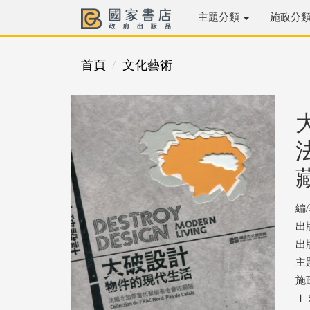
主題分類
施政分
首頁
文化藝術
編
出
出版
主
施
ＩＳ