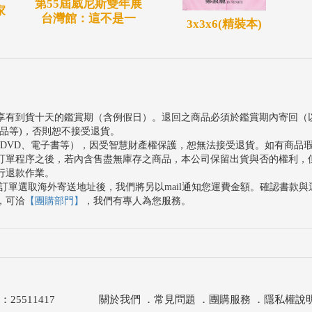
第55屆威尼斯雙年展
家
台灣館：這不是一
3x3x6(精裝本)
享有到貨十天的鑑賞期（含例假日）。退回之商品必須於鑑賞期內寄回（
品等)，否則恕不接受退貨。
、DVD、電子書等），因受智慧財產權保護，恕無法接受退貨。如有商品
訂單程序之後，若內含售盡無庫存之商品，本公司保留出貨與否的權利，
行退款作業。
訂單選取海外寄送地址後，我們將另以mail通知您運費金額。確認書款
，可洽
【團購部門】
，我們有專人為您服務。
511417
關於我們
．
常見問題
．
團購服務
．
隱私權說