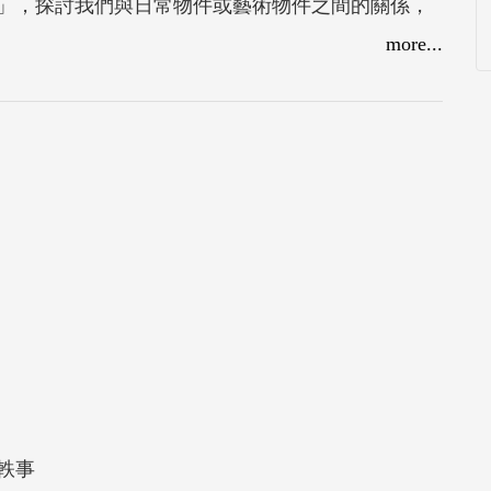
」，探討我們與日常物件或藝術物件之間的關係，
代始自1960年代，橫跨半個世紀。策展人為法國
more...
de Teerlinck) 。「大破設計」帶有毀壞、反抗既
人利用許多指標性的設計師與藝術家作品來探討許
收錄法方提供的策展論述與臺灣學者以亞洲觀點所
軼事