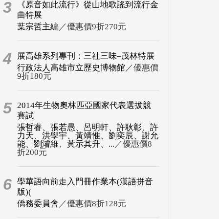
3
《原音如此流行》從山地歌謠到流行金
曲特展
葉宗哲主編
／優惠價9折270元
4
展高雄系列專刊：三社三味–茂林特展
行政法人高雄市立歷史博物館
／優惠價
9折180元
5
2014年生物奧林匹亞國家代表選拔競
賽試
張哲睿、張若愚、呂明軒、許耿彰、許
力天、洪學宇、黃靖惟、劉奕辰、謝允
能、劉濬維、黃示其升、...
／優惠價8
折200元
6
學華語向前走入門冊作業本(漢語拼音
版)(
僑務委員會
／優惠價8折128元