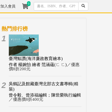
0
/加入會員
熱門排行榜
1
臺灣鯨讚(海洋廉政教育繪本)
作者 楊婉怡 繪者 范涵蘊(ㄈ ㄈ)
／優惠
價8折200元
2
吳鶴記及館藏臺灣北部古文書專輯(精
裝)
曾令毅、曾添福編輯；陳世榮執行編輯
／優惠價8折400元