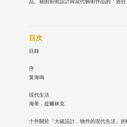
品。藉由前衛設計與當代藝術作品的「遇合
以及這些物件對我們週遭生活的影響。創作年
北加萊當代藝術基金會主任海蒂．提爾林克 (Hil
有價值觀、重新思考現存體制的意涵。策展
多觀念性議題，將展品分為十個章節。本書
目次
寫之評論文章，以及作品圖版與介紹。
目錄
序
黃海鳴
現代生活
海蒂．提爾林克
十件關於「大破設計．物件的現代生活」的