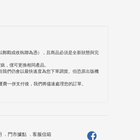
以郵戳或收執聯為憑），且商品必須是全新狀態與完
瑕疵，僅可更換相同產品。
但我們仍會以最快速度為您下單調貨。但恐原出版機
與運費一併支付後，我們將儘速處理您的訂單。
明
．
門市據點
．
客服信箱