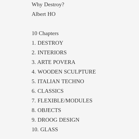
Why Destroy?
Albert HO
10 Chapters
1. DESTROY
2. INTERIORS
3. ARTE POVERA
4. WOODEN SCULPTURE
5. ITALIAN TECHNO
6. CLASSICS
7. FLEXIBLE/MODULES
8. OBJECTS
9. DROOG DESIGN
10. GLASS