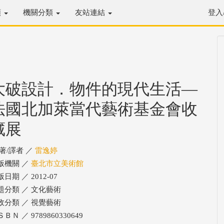
類
機關分類
友站連結
登入
大破設計．物件的現代生活―
法國北加萊當代藝術基金會收
藏展
/著/譯者 ／
雷逸婷
版機關 ／
臺北市立美術館
日期 ／ 2012-07
題分類 ／ 文化藝術
政分類 ／ 視覺藝術
ＢＮ ／ 9789860330649