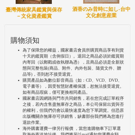
酒香のみ昔時に如し-台中
臺灣傳統家具鑑賞與保存
文化創意産業
－文化資產鑑賞
購物須知
為了保障您的權益，國家書店會員所購買商品享有到貨
十天的鑑賞期（含例假日）。退回之商品必須於鑑賞期
內寄回（以郵戳或收執聯為憑），且商品必須是全新狀
態與完整包裝(商品、附件、內外包裝、隨貨文件、贈
品等)，否則恕不接受退貨。
購買產品如為數位影音商品（如：CD、VCD、DVD、
電子書等），因受智慧財產權保護，恕無法接受退貨。
如有商品瑕疵，僅可更換相同產品。
國家書店因網路與門市共同銷售，若在您完成訂單程序
之後，若內含售盡無庫存之商品，本公司保留出貨與否
的權利，但我們仍會以最快速度為您下單調貨。但恐原
出版機關亦無庫存可供銷售，缺書部份我們將為您進行
退款作業。
海外購書運費一律另行報價 ，當您進購物車下訂單選
取海外寄送地址後，我們將另以mail通知您運費金額。