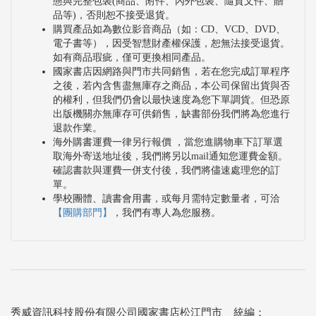
態與完整包裝(商品、附件、內外包裝、隨貨文件、贈
品等)，否則恕不接受退貨。
購買產品如為數位影音商品（如：CD、VCD、DVD、
電子書等），因受智慧財產權保護，恕無法接受退貨。
如有商品瑕疵，僅可更換相同產品。
國家書店因網路與門市共同銷售，若在您完成訂單程序
之後，若內含售盡無庫存之商品，本公司保留出貨與否
的權利，但我們仍會以最快速度為您下單調貨。但恐原
出版機關亦無庫存可供銷售，缺書部份我們將為您進行
退款作業。
海外購書運費一律另行報價 ，當您進購物車下訂單選
取海外寄送地址後，我們將另以mail通知您運費金額。
確認書款與運費一併支付後，我們將儘速處理您的訂
單。
學校團體、讀書會用書，或每月需特定數量者，可洽
【團購部門】
，我們有專人為您服務。
秀威資訊科技股份有限公司國家書店松江門市 統編：