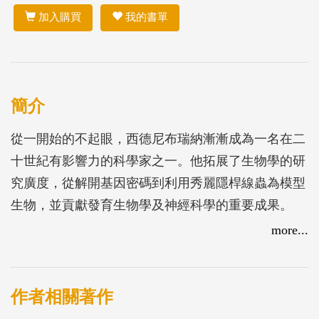
加入購買
我的書單
簡介
從一開始的不起眼，西德尼布瑞納漸漸成為一名在二
十世紀有影響力的科學家之一。他拓展了生物學的研
究廣度，從解開基因密碼到利用秀麗隱桿線蟲為模型
生物，並貢獻發育生物學及神經科學的重要成果。
綜觀布瑞納的一生，從童年時期在父親鞋店後方的房
more...
間做實驗，到成為英國醫學研究委員會分子生物學實
驗室主任，他展現機智幽默、無比堅毅、反對傳統思
維的樣貌，並且呈現身為現代生物學巨人之一的迷人
作者相關著作
人生。