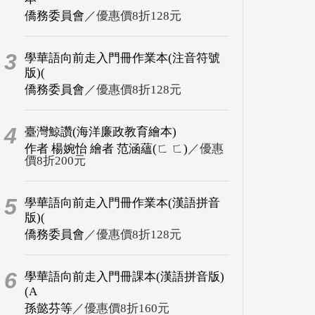
僑務委員會
／優惠價8折128元
3
學華語向前走入門冊作業本(注音符號
版)(
僑務委員會
／優惠價8折128元
4
臺灣鯨讚(海洋廉政教育繪本)
作者 楊婉怡 繪者 范涵蘊(ㄈ ㄈ)
／優惠
價8折200元
5
學華語向前走入門冊作業本(漢語拼音
版)(
僑務委員會
／優惠價8折128元
6
學華語向前走入門冊課本(漢語拼音版)
(A
孫懿芬等
／優惠價8折160元