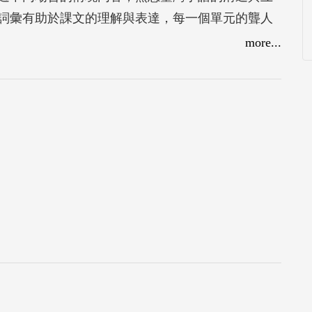
詞彙有助於課文的理解與表達，每一個單元的聾人
過聾人文化的議題討論，增進對聾人語言和文化的
more...
語，社會大眾有更多手語的使用者，讓聾朋友得以
環境所帶來的共好社會。