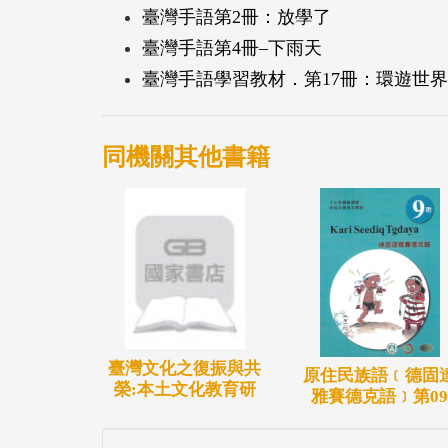
臺灣手語第2冊：放學了
臺灣手語第4冊–下雨天
臺灣手語學習教材．第17冊：環遊世
同機關其他書籍
臺灣文化之復振與共
原住民族語﹝德固
榮:本土文化教育研
雅賽德克語﹞第09