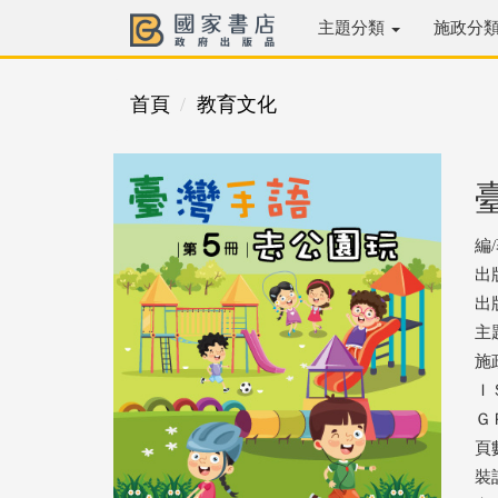
主題分類
施政分
首頁
教育文化
編
出
出版
主
施
ＩＳ
ＧＰ
頁數
裝