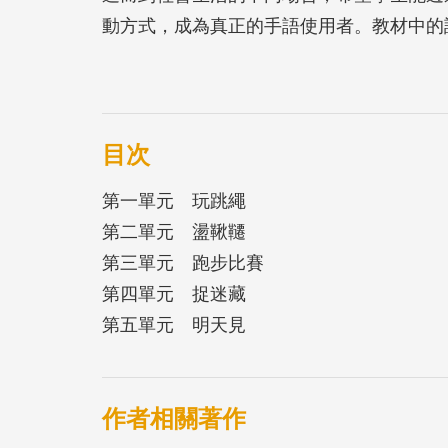
動方式，成為真正的手語使用者。教材中的
文化議題，均是特別設計，讓學生有機會透
理解和尊重。期待未來有更多人學習臺灣手
在日常生活環境中溝通無礙，同享語言友善
目次
第一單元 玩跳繩
第二單元 盪鞦韆
第三單元 跑步比賽
第四單元 捉迷藏
第五單元 明天見
作者相關著作