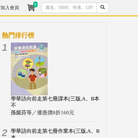
0
/加入會員
熱門排行榜
1
學華語向前走第七冊課本(三版,A、B本
不
孫懿芬等
／優惠價8折160元
2
學華語向前走第七冊作業本(三版,A、B
本