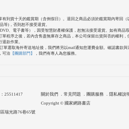
享有到貨十天的鑑賞期（含例假日）。退回之商品必須於鑑賞期內寄回（
品等)，否則恕不接受退貨。
、DVD、電子書等），因受智慧財產權保護，恕無法接受退貨。如有商品
訂單程序之後，若內含售盡無庫存之商品，本公司保留出貨與否的權利，
行退款作業。
訂單選取海外寄送地址後，我們將另以mail通知您運費金額。確認書款
，可洽
【團購部門】
，我們有專人為您服務。
511417
關於我們
．
常見問題
．
團購服務
．
隱私權說
Copyright © 國家網路書店
區瑞光路76巷65號