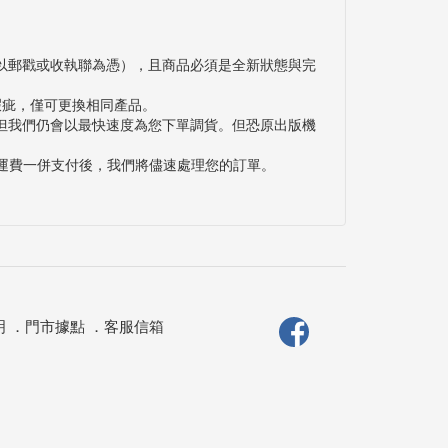
以郵戳或收執聯為憑），且商品必須是全新狀態與完
瑕疵，僅可更換相同產品。
但我們仍會以最快速度為您下單調貨。但恐原出版機
與運費一併支付後，我們將儘速處理您的訂單。
明
．
門市據點
．
客服信箱