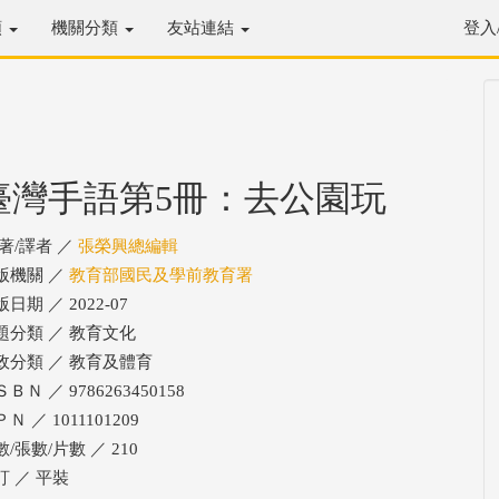
類
機關分類
友站連結
登入
臺灣手語第5冊：去公園玩
/著/譯者 ／
張榮興總編輯
版機關 ／
教育部國民及學前教育署
日期 ／ 2022-07
題分類 ／ 教育文化
政分類 ／ 教育及體育
ＢＮ ／ 9786263450158
Ｎ ／ 1011101209
/張數/片數 ／ 210
訂 ／ 平裝