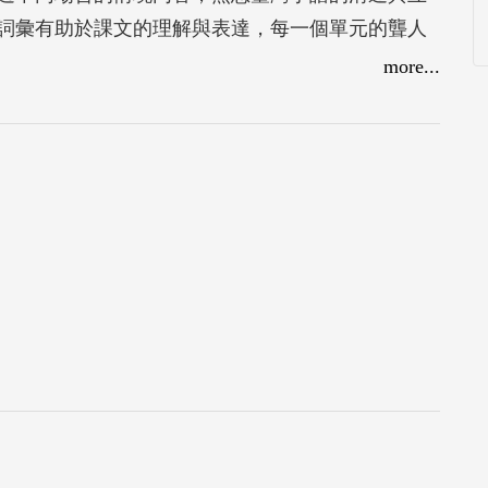
詞彙有助於課文的理解與表達，每一個單元的聾人
過聾人文化的議題討論，增進對聾人語言和文化的
more...
語，社會大眾有更多手語的使用者，讓聾朋友得以
環境所帶來的共好社會。