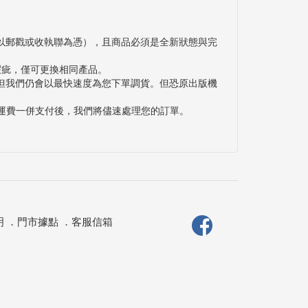
以郵戳或收執聯為憑），且商品必須是全新狀態與完
瑕疵，僅可更換相同產品。
但我們仍會以最快速度為您下單調貨。但恐原出版機
與運費一併支付後，我們將儘速處理您的訂單。
明
．
門市據點
．
客服信箱