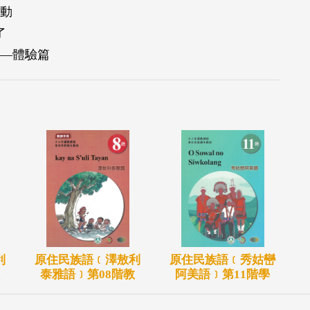
活動
了
界—體驗篇
利
原住民族語﹝澤敖利
原住民族語﹝秀姑巒
泰雅語﹞第08階教
阿美語﹞第11階學