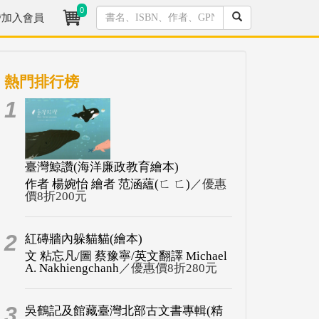
0
/加入會員
熱門排行榜
1
臺灣鯨讚(海洋廉政教育繪本)
作者 楊婉怡 繪者 范涵蘊(ㄈ ㄈ)
／優惠
價8折200元
2
紅磚牆內躲貓貓(繪本)
文 粘忘凡/圖 蔡豫寧/英文翻譯 Michael
A. Nakhiengchanh
／優惠價8折280元
3
吳鶴記及館藏臺灣北部古文書專輯(精