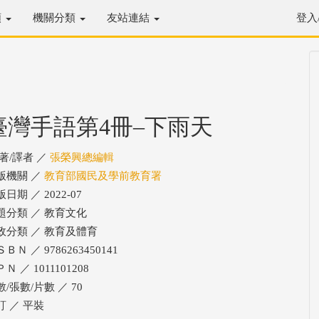
類
機關分類
友站連結
登入
臺灣手語第4冊–下雨天
/著/譯者 ／
張榮興總編輯
版機關 ／
教育部國民及學前教育署
日期 ／ 2022-07
題分類 ／ 教育文化
政分類 ／ 教育及體育
ＢＮ ／ 9786263450141
Ｎ ／ 1011101208
數/張數/片數 ／ 70
訂 ／ 平裝