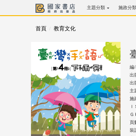
主題分類
施政分
首頁
教育文化
編
出
出版
主
施
ＩＳ
ＧＰ
頁
裝