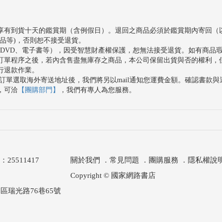
享有到貨十天的鑑賞期（含例假日）。退回之商品必須於鑑賞期內寄回（
品等)，否則恕不接受退貨。
、DVD、電子書等），因受智慧財產權保護，恕無法接受退貨。如有商品
訂單程序之後，若內含售盡無庫存之商品，本公司保留出貨與否的權利，
行退款作業。
訂單選取海外寄送地址後，我們將另以mail通知您運費金額。確認書款
，可洽
【團購部門】
，我們有專人為您服務。
511417
關於我們
．
常見問題
．
團購服務
．
隱私權說
Copyright © 國家網路書店
區瑞光路76巷65號