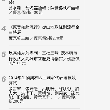
裝)
曾令毅、曾添福編輯；陳世榮執行編輯
／優惠價8折400元
4
《原音如此流行》從山地歌謠到流行金
曲特展
葉宗哲主編
／優惠價9折270元
5
展高雄系列專刊：三社三味–茂林特展
行政法人高雄市立歷史博物館
／優惠價
9折180元
6
2014年生物奧林匹亞國家代表選拔競
賽試
張哲睿、張若愚、呂明軒、許耿彰、許
力天、洪學宇、黃靖惟、劉奕辰、謝允
能、劉濬維、黃示其升、...
／優惠價8
折200元