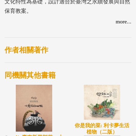
文化特性為基礎，設計適合於臺灣之永續發展與自然
保育教案。
<神秘動物與產地篇>收錄蝸牛、蛙類、鳥、石虎、蝙
more...
蝠、環境大富翁之教學活動。
<蛇和蜘蛛篇>收錄蛇及蜘蛛兩種物種之教學活動。
<昆蟲篇>收錄蜂類、直翅目昆蟲、蟲癭、蛾之教學活
作者相關著作
動。
同機關其他書籍
你是我的菜: 利卡夢生活
植物（二版）