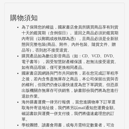
購物須知
為了保障您的權益，國家書店會員所購買商品享有到貨
十天的鑑賞期（含例假日）。退回之商品必須於鑑賞期
內寄回（以郵戳或收執聯為憑），且商品必須是全新狀
態與完整包裝(商品、附件、內外包裝、隨貨文件、贈
品等)，否則恕不接受退貨。
購買產品如為數位影音商品（如：CD、VCD、DVD、
電子書等），因受智慧財產權保護，恕無法接受退貨。
如有商品瑕疵，僅可更換相同產品。
國家書店因網路與門市共同銷售，若在您完成訂單程序
之後，若內含售盡無庫存之商品，本公司保留出貨與否
的權利，但我們仍會以最快速度為您下單調貨。但恐原
出版機關亦無庫存可供銷售，缺書部份我們將為您進行
退款作業。
海外購書運費一律另行報價 ，當您進購物車下訂單選
取海外寄送地址後，我們將另以mail通知您運費金額。
確認書款與運費一併支付後，我們將儘速處理您的訂
單。
學校團體、讀書會用書，或每月需特定數量者，可洽