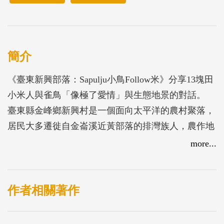
簡介
《臺東新興部落：Sapulju小鳥Follow米》分享13塊田
小米人與雀鳥「像極了愛情」與生態地景的對話。
臺東縣金峰鄉新興村是一個面向太平洋的農村聚落，
居民大多遷徙自金崙溪近黃部落的排灣族人，農作地
在住屋上方位置，有的耕地是零星鑲嵌在陡坡闊葉森
more...
林間，村裡仍有近20戶仍持續種植小米。從部落老人
家仍保有濃濃熱情與樂天知命的性格中，能深刻感受
到他們對過去傳統小米種植與文化仍懷有無盡的想
作者相關著作
念，當說到小米起源與神話傳說時，臉上專注認真又
嚴肅的神情讓我們深信，在排灣族許多老人家的心裡