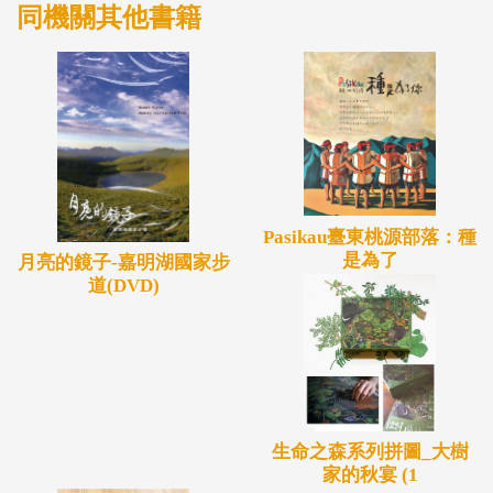
同機關其他書籍
都住著神聖的大武山小米神。
目次
第一章 新興部落小米里山夢
第二章 新興村為什麼叫寂寞
第三章 糧食中的貴族
第四章 小米生產流程與實作
Pasikau臺東桃源部落：種
是為了
第五章 讓小米溫暖心腸
月亮的鏡子-嘉明湖國家步
道(DVD)
第六章 山村經濟下的小米
第七章 走在撒布優里山生活的路上
生命之森系列拼圖_大樹
家的秋宴 (1