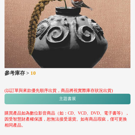
參考庫存 >
10
(以訂單與來款優先順序出貨，商品將視實際庫存狀況出貨)
主題書展
購買產品如為數位影音商品（如：CD、VCD、DVD、電子書等），
因受智慧財產權保護，恕無法接受退貨。如有商品瑕疵，僅可更換
相同產品。