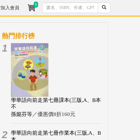
0
/加入會員
熱門排行榜
1
學華語向前走第七冊課本(三版,A、B本
不
孫懿芬等
／優惠價8折160元
2
學華語向前走第七冊作業本(三版,A、B
本