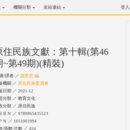
類
機關分類
友站連結
登入
原住民族文獻：第十輯(第46
期~第49期)(精裝)
/著/譯者 ／
謝世忠 編
版機關 ／
原住民族委員會
日期 ／ 2021-12
題分類 ／ 教育文化
政分類 ／ 原住民族
ＢＮ ／ 9789865435523
Ｎ ／ 1011001994
/張數/片數 ／ 424