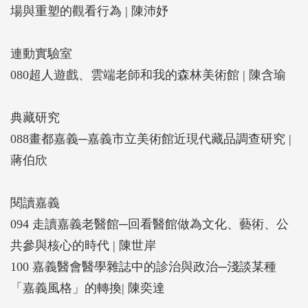
場與重塑的觀看行為 | 陳沛妤
連動實驗室
080超人遊戲、雲端老師和我的森林美術館 | 陳含瑜
典藏研究
088畫都嘉義─嘉義市立美術館近現代藏品調查研究 |
蔣伯欣
閱讀嘉義
094 走讀嘉義老醫館─回看醫館做為文化、藝術、公
共參與核心的時代 | 陳世岸
100 嘉義醫會醫學雜誌中的診治與政治─淺談某種
「嘉義風格」的轉換| 陳奕達