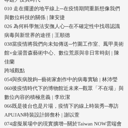
毒、疫情與新世界的途徑。陳安捷則在人們被視訊會
010 走在擺盪的地平線上─在疫情期間重新想像我們
議軟體重新連結的新日常裡，以藝術創作提醒我們，
與數位科技的關係 | 陳安捷
在人與科技間的依存關係中，既有著關係失衡後的宰
026 為何科學無法安撫人心─在不確定性中找尋認識
制與監控風險，但也有著開創出不同行動策略的「縫
病毒與新世界的途徑 | 王順德
隙」。
038當疫情將我們向未知傳送─竹圍工作室、鳳甲美術
館×金湯普森藝術中心、數位荒原與非日常時刻 | 陳
然而，在未知中總被賦予「創造」與「發現」厚望的
佳蘭
藝術，又該如何面對疫情對自身的系統所帶來的動
跨域觀點
盪？陳佳蘭以鳳甲美術館、竹圍工作室以及數位媒體
054與疾病脫鉤─藝術家創作中的病毒實驗 | 林沛瑩
平台「數位荒原」主持的藝術進駐計畫為例，展現三
060後疫情時代下的博物館近未來─觀眾「不在場」與
種不同行動位置上的藝術機構／單位，如何以彈性的
數位內容的積極意義 | 李欣潔
策劃思維面對封閉的跨境航線，依舊回應、支持著藝
066既是後台也是片場，疫情下的線上時裝秀─專訪
術社群與異地交流的不變需求，以及面對新世界蠢蠢
APUJAN時裝設計師詹朴 | 謝以萱
欲動的創作能量。（專輯企畫｜孫以臻）
074虛擬展場中的現實擴增─關於Taiwan NOW雲端會