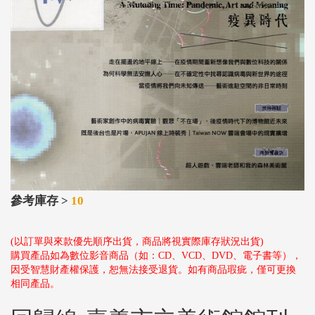
參考庫存 >
10
(以訂單與來款優先順序出貨，商品將視實際庫存狀況出貨)
購買產品如為數位影音商品（如：CD、VCD、DVD、電子書等），
因受智慧財產權保護，恕無法接受退貨。如有商品瑕疵，僅可更換
相同產品。