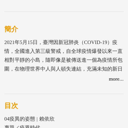
簡介
2021年5月15日，臺灣因新冠肺炎（COVID-19）疫
情，全國進入第三級警戒，自全球疫情爆發以來一直
相對平靜的小島，隨即像是被傳送進一個為疫情所包
圍，在物理世界中人與人頓失連結，充滿未知的新日
常。
more...
在本次專題「疫異時代」中，王順德以「病毒起源陰
謀論」以及科學名詞在通訊軟體中，流傳出「歧義」
目次
的事件為例，探問當科學知識與大量數據也無法提供
04疫異的姿態 | 賴依欣
標準答案時，藝術能否提供人們另一條重新認識病
專題／疫異時代