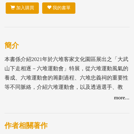
加入購買
我的書單
簡介
本書係介紹2021年於六堆客家文化園區展出之「大武
山下走相逐－六堆運動會」特展，從六堆運動風氣的
養成、六堆運動會的籌劃過程、六堆忠義祠的重要性
等不同脈絡，介紹六堆運動會，以及透過選手、教
練、裁判、執行委員會等不同身分的參與者所看到的
more...
六堆運動會面貌，從多元的角度呈現六堆運動會與六
堆人的連結。本書亦收錄展前研究所蒐整之相關史料
文獻，並搭配章節主題規劃延伸閱讀，將研究論述融
作者相關著作
入各單元，期讓讀者透過形象化的展示內容及深入的