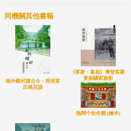
研究導讀，更全面的認識六堆運動會的歷史與現況。
同機關其他書籍
《客家・翕相》摩登客家-
姜振驤家族影
南外蝶村講古今：再現客
庄桃花源
熱鬧个收冬戲 (繪本)