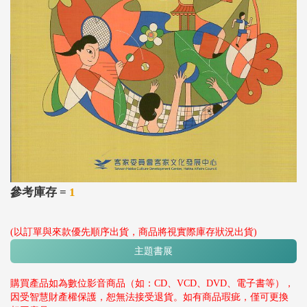
參考庫存 =
1
(以訂單與來款優先順序出貨，商品將視實際庫存狀況出貨)
主題書展
購買產品如為數位影音商品（如：CD、VCD、DVD、電子書等），
因受智慧財產權保護，恕無法接受退貨。如有商品瑕疵，僅可更換