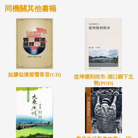
一成果會是這高鐵邊客庄的最後一瞥嗎？答案不可能
同機關其他書籍
簡單而樂觀，正待我們這一群作者持續在生活中實
踐，又不斷地翻撿往事與遠眺未來。
如膠似漆留聲客音(CD)
從埤塘到街市-湖口鄉下北
勢(POD)