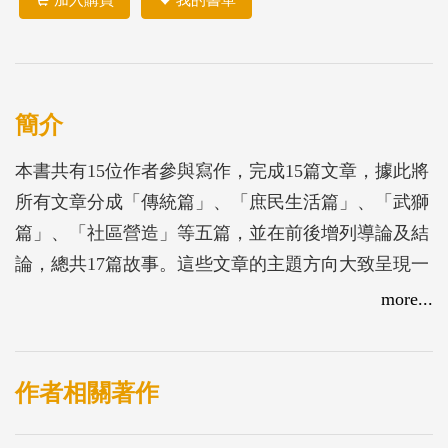
簡介
本書共有15位作者參與寫作，完成15篇文章，據此將
所有文章分成「傳統篇」、「庶民生活篇」、「武獅
篇」、「社區營造」等五篇，並在前後增列導論及結
論，總共17篇故事。這些文章的主題方向大致呈現一
般村民所關懷的村史故事，也具有相當程度的周延
more...
性。尚有值得一提者為青年學生的參與，本書作者群
中大學部學生與研究生的參與，成功地展現了青春學
生對於故鄉文化或者本土文化的情感與反思。這在青
作者相關著作
年世代返鄉返農的風潮中，格外引人注目。此刻，這