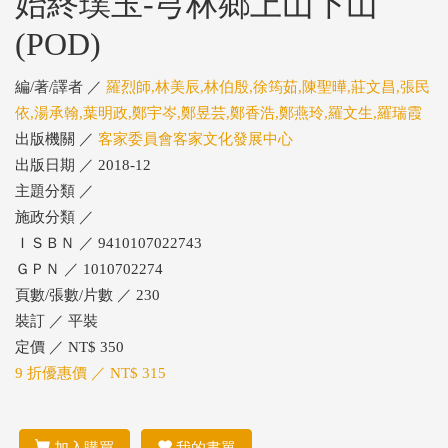
始終璞玉-芎林鄉上山下山
(POD)
編/著/譯者 ／
羅烈師,林美辰,林伯殷,徐筠茹,陳聖曄,莊文昌,張民
依,湯承翰,葉明政,鄭宇岑,鄭昱芸,鄭香浩,鄭燕玲,羅文生,羅瑞霞
出版機關 ／
客家委員會客家文化發展中心
出版日期 ／ 2018-12
主題分類 ／
施政分類 ／
ＩＳＢＮ ／ 9410107022743
ＧＰＮ ／ 1010702274
頁數/張數/片數 ／ 230
裝訂 ／ 平裝
定價 ／ NT$ 350
9 折優惠價 ／ NT$ 315
加入購買
我的書單