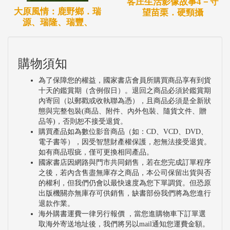
客庄生活影像故事4－守
大原風情：鹿野鄉．瑞
望苗栗．硬頸攝
源、瑞隆、瑞豐、
購物須知
為了保障您的權益，國家書店會員所購買商品享有到貨
十天的鑑賞期（含例假日）。退回之商品必須於鑑賞期
內寄回（以郵戳或收執聯為憑），且商品必須是全新狀
態與完整包裝(商品、附件、內外包裝、隨貨文件、贈
品等)，否則恕不接受退貨。
購買產品如為數位影音商品（如：CD、VCD、DVD、
電子書等），因受智慧財產權保護，恕無法接受退貨。
如有商品瑕疵，僅可更換相同產品。
國家書店因網路與門市共同銷售，若在您完成訂單程序
之後，若內含售盡無庫存之商品，本公司保留出貨與否
的權利，但我們仍會以最快速度為您下單調貨。但恐原
出版機關亦無庫存可供銷售，缺書部份我們將為您進行
退款作業。
海外購書運費一律另行報價 ，當您進購物車下訂單選
取海外寄送地址後，我們將另以mail通知您運費金額。