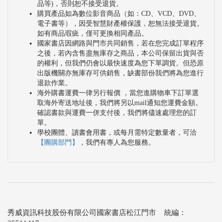
品等)，否則恕不接受退貨。
購買產品如為數位影音商品（如：CD、VCD、DVD、
電子書等），因受智慧財產權保護，恕無法接受退貨。
如有商品瑕疵，僅可更換相同產品。
國家書店因網路與門市共同銷售，若在您完成訂單程序
之後，若內含售盡無庫存之商品，本公司保留出貨與否
的權利，但我們仍會以最快速度為您下單調貨。但恐原
出版機關亦無庫存可供銷售，缺書部份我們將為您進行
退款作業。
海外購書運費一律另行報價 ，當您進購物車下訂單選
取海外寄送地址後，我們將另以mail通知您運費金額。
確認書款與運費一併支付後，我們將儘速處理您的訂
單。
學校團體、讀書會用書，或每月需特定數量者，可洽
【團購部門】
，我們有專人為您服務。
秀威資訊科技股份有限公司國家書店松江門市 統編：