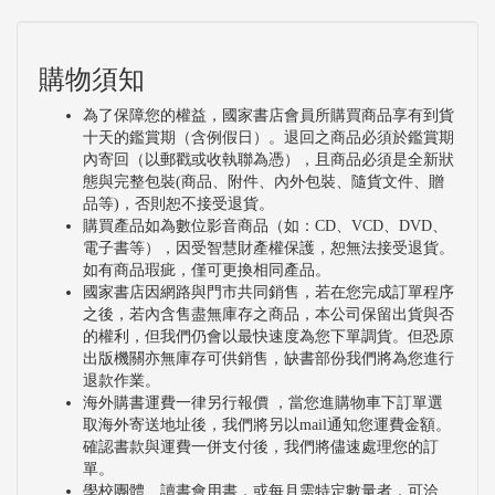
購物須知
為了保障您的權益，國家書店會員所購買商品享有到貨
十天的鑑賞期（含例假日）。退回之商品必須於鑑賞期
內寄回（以郵戳或收執聯為憑），且商品必須是全新狀
態與完整包裝(商品、附件、內外包裝、隨貨文件、贈
品等)，否則恕不接受退貨。
購買產品如為數位影音商品（如：CD、VCD、DVD、
電子書等），因受智慧財產權保護，恕無法接受退貨。
如有商品瑕疵，僅可更換相同產品。
國家書店因網路與門市共同銷售，若在您完成訂單程序
之後，若內含售盡無庫存之商品，本公司保留出貨與否
的權利，但我們仍會以最快速度為您下單調貨。但恐原
出版機關亦無庫存可供銷售，缺書部份我們將為您進行
退款作業。
海外購書運費一律另行報價 ，當您進購物車下訂單選
取海外寄送地址後，我們將另以mail通知您運費金額。
確認書款與運費一併支付後，我們將儘速處理您的訂
單。
學校團體、讀書會用書，或每月需特定數量者，可洽