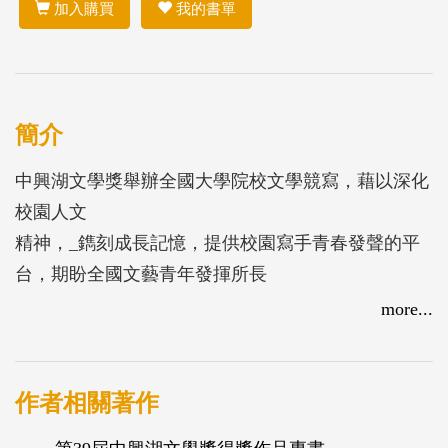
加入購買
我的書單
簡介
中興湖文學獎舉辦全國大學院校文學競寫，藉以深化
校園人文
精神，_鐫刻成長記憶，提供校園寫手青春發聲的平
台，期盼全國文藝青年發揮所長
，熱情參加，爭取獎金與榮耀，賽後匯編得獎作品，
more...
以為紀念。(共收錄馮百駒等28
人作品)
作者相關著作