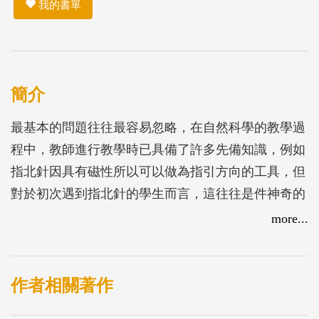
我的書單
簡介
最基本的問題往往最容易忽略，在自然科學的教學過
程中，教師進行教學時已具備了許多先備知識，例如
指北針因具有磁性所以可以做為指引方向的工具，但
對於初次遇到指北針的學生而言，這往往是件神奇的
事情，而且兒童最大的力量就是想像力，教師不妨聽
more...
聽看兒童對於各種不同科學知識或常識的看法，說不
定可以有不同的收穫，也可以進一步發展成為探究的
主題。愛因斯坦（Albert Einstein, 1879-1955）說過：
作者相關著作
「想像力比知識更重要，因為知識是有限的，而想像