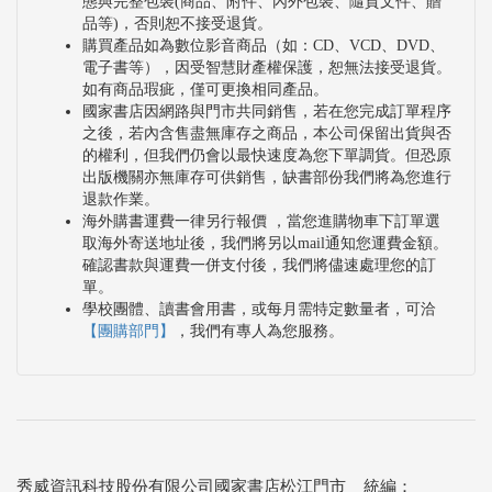
態與完整包裝(商品、附件、內外包裝、隨貨文件、贈
品等)，否則恕不接受退貨。
購買產品如為數位影音商品（如：CD、VCD、DVD、
電子書等），因受智慧財產權保護，恕無法接受退貨。
如有商品瑕疵，僅可更換相同產品。
國家書店因網路與門市共同銷售，若在您完成訂單程序
之後，若內含售盡無庫存之商品，本公司保留出貨與否
的權利，但我們仍會以最快速度為您下單調貨。但恐原
出版機關亦無庫存可供銷售，缺書部份我們將為您進行
退款作業。
海外購書運費一律另行報價 ，當您進購物車下訂單選
取海外寄送地址後，我們將另以mail通知您運費金額。
確認書款與運費一併支付後，我們將儘速處理您的訂
單。
學校團體、讀書會用書，或每月需特定數量者，可洽
【團購部門】
，我們有專人為您服務。
秀威資訊科技股份有限公司國家書店松江門市 統編：