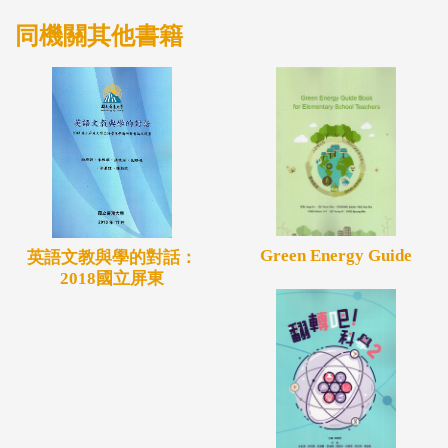
力包含整個世界。」(Imagination is more important
同機關其他書籍
than knowledge. Knowledge is limited. Imagination
encircles the world.)， 如何善用想像力是科學學習與
研究中的重要因素，也是科學教師所應具備的重要素
養。
Green Energy Guide
英語文教與學的對話：
2018國立屏東