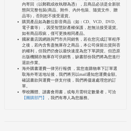
內寄回（以郵戳或收執聯為憑），且商品必須是全新狀
態與完整包裝(商品、附件、內外包裝、隨貨文件、贈
品等)，否則恕不接受退貨。
購買產品如為數位影音商品（如：CD、VCD、DVD、
電子書等），因受智慧財產權保護，恕無法接受退貨。
如有商品瑕疵，僅可更換相同產品。
國家書店因網路與門市共同銷售，若在您完成訂單程序
之後，若內含售盡無庫存之商品，本公司保留出貨與否
的權利，但我們仍會以最快速度為您下單調貨。但恐原
出版機關亦無庫存可供銷售，缺書部份我們將為您進行
退款作業。
海外購書運費一律另行報價 ，當您進購物車下訂單選
取海外寄送地址後，我們將另以mail通知您運費金額。
確認書款與運費一併支付後，我們將儘速處理您的訂
單。
學校團體、讀書會用書，或每月需特定數量者，可洽
【團購部門】
，我們有專人為您服務。