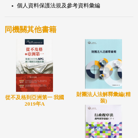
個人資料保護法規及參考資料彙編
錄最高行政法院104則、臺北高等行政法院36則、臺
中高等行政法院8則、高雄高等行政法院5則，合計共
153則裁判。
同機關其他書籍
財團法人法解釋彙編(精
從不及格到亞洲第一 我國
裝)
2019年A