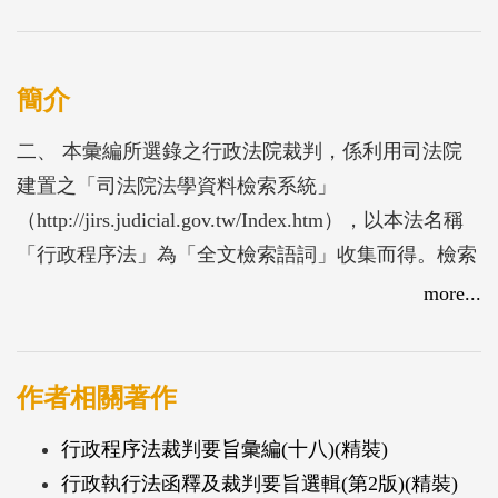
簡介
二、 本彙編所選錄之行政法院裁判，係利用司法院
建置之「司法院法學資料檢索系統」
（http://jirs.judicial.gov.tw/Index.htm），以本法名稱
「行政程序法」為「全文檢索語詞」收集而得。檢索
範圍係最高行政法院及臺北、臺中、高雄等3所高等
more...
行政法院自108年1月1日至108年12月31日間所作成之
裁判。惟限於篇幅，本彙編所選錄者，主要係以各級
行政法院裁判理由就本法規定所示法律見解較具參考
作者相關著作
價值、盡量不與先前各輯彙編重複，並以最高行政法
行政程序法裁判要旨彙編(十八)(精裝)
院之裁判為優先。至於各地方法院行政訴訟庭所為判
行政執行法函釋及裁判要旨選輯(第2版)(精裝)
決，囿於篇幅所限，僅能暫予割愛。最後本輯總計選