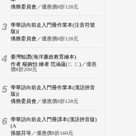
僑務委員會
／優惠價8折128元
3
學華語向前走入門冊作業本(注音符號
版)(
僑務委員會
／優惠價8折128元
4
臺灣鯨讚(海洋廉政教育繪本)
作者 楊婉怡 繪者 范涵蘊(ㄈ ㄈ)
／優惠
價8折200元
5
學華語向前走入門冊作業本(漢語拼音
版)(
僑務委員會
／優惠價8折128元
6
學華語向前走入門冊課本(漢語拼音版)
(A
孫懿芬等
／優惠價8折160元