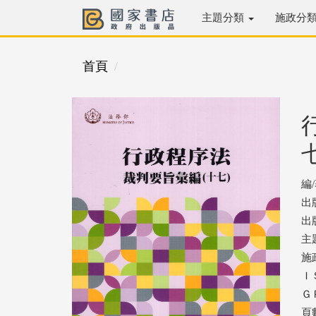
主題分類
施政分
首頁
編
出
出版
主
施
ＩＳ
ＧＰ
頁數