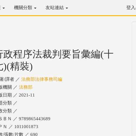
類
機關分類
友站連結
登入
行政程序法裁判要旨彙編(十
七)(精裝)
/著/譯者 ／
法務部法律事務司編
版機關 ／
法務部
日期 ／ 2021-11
題分類 ／
政分類 ／
ＢＮ ／ 9789865443689
Ｎ ／ 1011001873
/張數/片數 ／ 690