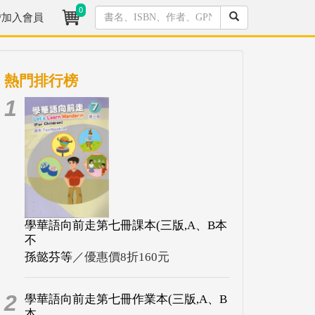
0
/加入會員
熱門排行榜
1
學華語向前走第七冊課本(三版,A、B本
不
孫懿芬等
／優惠價8折160元
2
學華語向前走第七冊作業本(三版,A、B
本