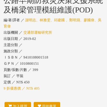
公路早期防救災決策支援系統
及橋梁管理模組維護(POD)
編/著/譯者 ／
謝明志、林雅雯、邱建國 、鄭明淵、廖國偉、吳
育偉
出版機關 ／
交通部運輸研究所
出版日期 ／ 2019-02
主題分類 ／
施政分類 ／
ＩＳＢＮ ／ 9410108001518
ＧＰＮ ／ 1010800151
頁數/張數/片數 ／ 399
裝訂 ／ 平裝
定價 ／ NT$ 450
9 折優惠價 ／ NT$ 405
加入購買
我的書單