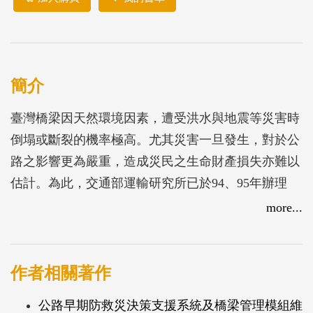
簡介
臺灣橋梁因天然環境因素，遭受洪水與地震等災害時
倒塌或斷裂的機率極高。尤其災害一旦發生，對於公
路之影響更為嚴重，造成災民之生命財產損失亦難以
估計。為此，交通部運輸研究所已於94、95年辦理
「交通工程防災預警系統建立之研究」，並逐年擴充
more...
建置臺灣公路早期防救災決策支援系統(Taiwan Road
Early Nature Disaster prevention Systems，TRENDS)。
考量到橋梁防災分析與評估方法逐年修正，本計畫針
作者相關著作
對以下不同領域進行系統模式更新、提高分析準確
公路早期防救災決策支援系統及橋梁管理模組維
度，並確認系統實用性及穩定性，包括:(1)鋼結構橋