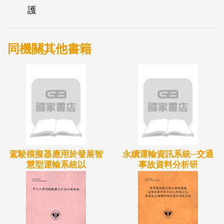
護
梁維護分析模式精進、(2)橋梁整體耐震能力評估模式
選取一座橋梁分析、(3)橋梁振動檢測案例分析、(4)
災後橋梁巡查與檢測路線規劃模式模組建置。本研究
同機關其他書籍
成果包含已建置公路總局轄管橋梁維護策略最佳化模
式，並提供可查詢之功能模組，提升使用者查詢便利
性。以公路總局所轄管之橋梁-中坑高架橋為例進行
橋梁整體耐震能力分析。至南雲大橋進行雨季前後振
動頻率量測，並確認量測方法與外在干擾來源。最後
建置橋梁災後巡檢路線規劃模組，可於線上進行巡檢
駕駛模擬器應用於發展智
永續運輸資訊系統─交通
路徑之規劃。
慧型運輸系統以
事故資料分析研