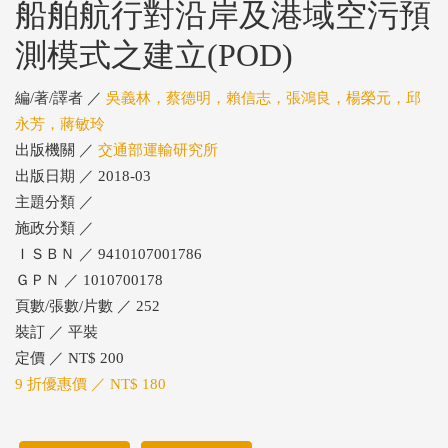
船舶航行對沿岸及港域空污預
測模式之建立(POD)
編/著/譯者 ／
吳義林，蔡德明，賴信志，張鴻良，楊榮元，邱
永芳，蔣敏玲
出版機關 ／
交通部運輸研究所
出版日期 ／ 2018-03
主題分類 ／
施政分類 ／
ＩＳＢＮ ／ 9410107001786
ＧＰＮ ／ 1010700178
頁數/張數/片數 ／ 252
裝訂 ／ 平裝
定價 ／ NT$ 200
9 折優惠價 ／ NT$ 180