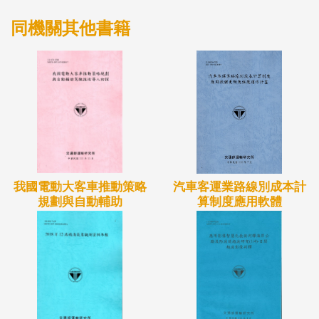
以環保署排放清冊TEDS建置之臺灣地區排放量為基
同機關其他書籍
礎，再以AIS搭配勞氏資料庫建置沿海區域之船舶排
放量，以分析船舶排放空氣污染物對臺灣地區空氣品
質之影響。
研究結果顯示臺灣周遭海域船舶之平均每日NOx及
SOx排放量分別為3150噸與1580噸。在臺灣地區五大
港口排放影響方面，細懸浮微粒介於0.31% ~ 5.88%
之間，最高為小港測站之5.88%；8小時平均臭氧介於
-11.13% ~ 1.45%之間，最高為仁武測站之1.45%；硫
我國電動大客車推動策略
汽車客運業路線別成本計
規劃與自動輔助
算制度應用軟體
氧化物介於0.67% ~ 33.5%之間，最高為前鎮及復興
測站之33.5%；氮氧化物介於0.29% ~ 25.1%之間，最
高為萬里測站之25.1%。在臺灣周遭海域船舶之排放
影響方面，細懸浮微粒介於2.41% ~ 17.7%之間，最
高為潮州測站之17.7%；8小時平均臭氧介於-31.6% ~
8.08%之間，最高為楠梓測站之8.08%；硫氧化物介於