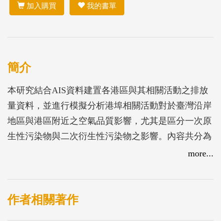
加入購買
我的書單
簡介
本研究結合AIS資料建置各港區與其相關活動之排放
量資料，並進行模擬分析港埠相關活動對於臺灣沿岸
地區與港區附近之空氣品質影響，尤其是區分一次原
生性污染物與二次衍生性污染物之影響。內容共分為
AERMOD模式即時推估與CMAQ模式歷史案例解析
more...
兩大部分；其中AERMOD模式為原生性污染物模
擬，建置模擬範圍以臺中港為主，包含鄰近臺中市部
分地區，藉以預報臺中港區污染物排放的影響；
作者相關著作
CMAQ模式同時模擬原生性與衍生性污染物的影響，