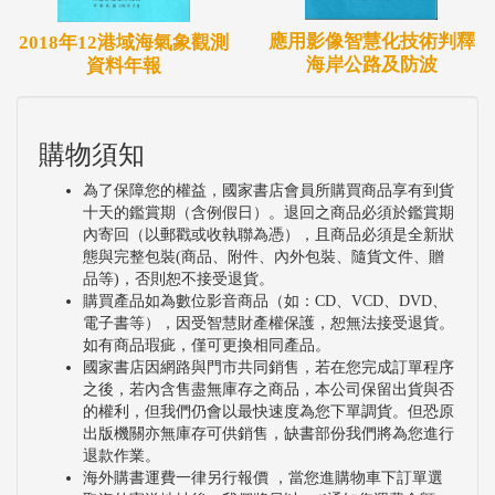
6.72% ~ 25.4%之間，最高為萬里測站之25.4%；氮氧
應用影像智慧化技術判釋
2018年12港域海氣象觀測
海岸公路及防波
資料年報
化物介於-0.08% ~ 53.5%之間，最高為萬里測站之
53.5%。
本研究成果可提供交通部、航港局與臺灣港務公司或
購物須知
環境保護署在研擬港埠及沿岸地區空污對策之參考，
為了保障您的權益，國家書店會員所購買商品享有到貨
以建立綠色港口，使之符合國際海事組織(IMO)與歐
十天的鑑賞期（含例假日）。退回之商品必須於鑑賞期
內寄回（以郵戳或收執聯為憑），且商品必須是全新狀
洲海港組織(ESPO)規範，提升港口國際競爭力，並確
態與完整包裝(商品、附件、內外包裝、隨貨文件、贈
保環境永續發展。另研究成果已藉由舉辦 1次教育訓
品等)，否則恕不接受退貨。
購買產品如為數位影音商品（如：CD、VCD、DVD、
練進行推廣。
電子書等），因受智慧財產權保護，恕無法接受退貨。
如有商品瑕疵，僅可更換相同產品。
國家書店因網路與門市共同銷售，若在您完成訂單程序
之後，若內含售盡無庫存之商品，本公司保留出貨與否
的權利，但我們仍會以最快速度為您下單調貨。但恐原
出版機關亦無庫存可供銷售，缺書部份我們將為您進行
退款作業。
海外購書運費一律另行報價 ，當您進購物車下訂單選