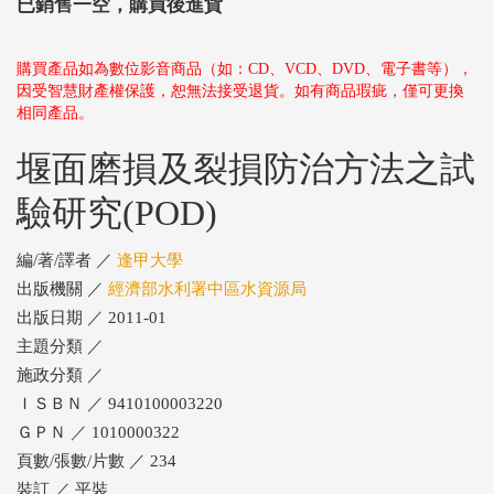
已銷售一空，購買後進貨
購買產品如為數位影音商品（如：CD、VCD、DVD、電子書等），
因受智慧財產權保護，恕無法接受退貨。如有商品瑕疵，僅可更換
相同產品。
堰面磨損及裂損防治方法之試
驗研究(POD)
編/著/譯者 ／
逢甲大學
出版機關 ／
經濟部水利署中區水資源局
出版日期 ／ 2011-01
主題分類 ／
施政分類 ／
ＩＳＢＮ ／ 9410100003220
ＧＰＮ ／ 1010000322
頁數/張數/片數 ／ 234
裝訂 ／ 平裝