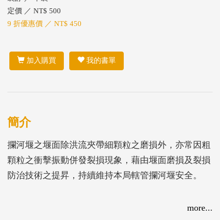
定價 ／ NT$ 500
9 折優惠價 ／ NT$ 450
加入購買
我的書單
簡介
攔河堰之堰面除洪流夾帶細顆粒之磨損外，亦常因粗
顆粒之衝擊振動併發裂損現象，藉由堰面磨損及裂損
防治技術之提昇，持續維持本局轄管攔河堰安全。
more...