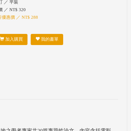
訂 ／ 平裝
 ／ NT$ 320
折優惠價 ／ NT$ 288
加入購買
我的書單
等地之學者專家共20篇專題性論文，內容含括電影、