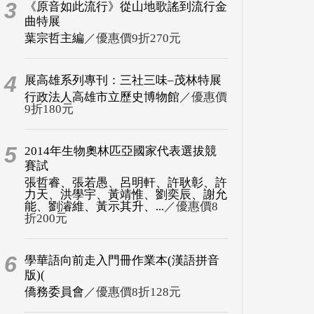
3
《原音如此流行》從山地歌謠到流行金
曲特展
葉宗哲主編
／優惠價9折270元
4
展高雄系列專刊：三社三味–茂林特展
行政法人高雄市立歷史博物館
／優惠價
9折180元
5
2014年生物奧林匹亞國家代表選拔競
賽試
張哲睿、張若愚、呂明軒、許耿彰、許
力天、洪學宇、黃靖惟、劉奕辰、謝允
能、劉濬維、黃示其升、...
／優惠價8
折200元
6
學華語向前走入門冊作業本(漢語拼音
版)(
僑務委員會
／優惠價8折128元