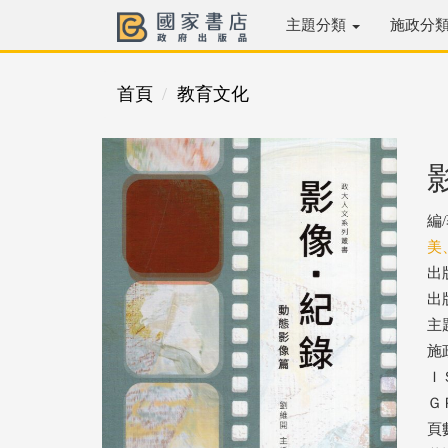
主題分類
施政分
首頁
教育文化
編
美
出
出版
主
施
ＩＳ
ＧＰ
頁數