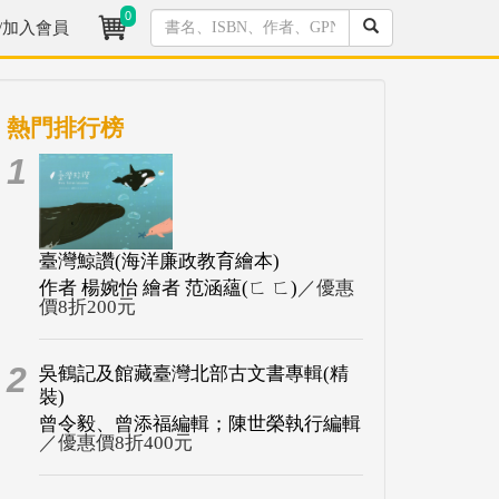
0
/加入會員
熱門排行榜
1
臺灣鯨讚(海洋廉政教育繪本)
作者 楊婉怡 繪者 范涵蘊(ㄈ ㄈ)
／優惠
價8折200元
2
吳鶴記及館藏臺灣北部古文書專輯(精
裝)
曾令毅、曾添福編輯；陳世榮執行編輯
／優惠價8折400元