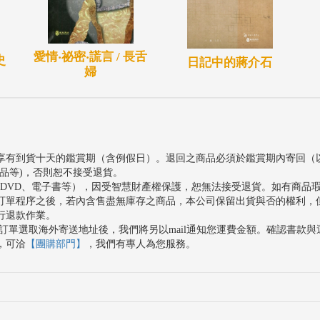
愛情‧祕密‧謊言 / 長舌
史
日記中的蔣介石
婦
享有到貨十天的鑑賞期（含例假日）。退回之商品必須於鑑賞期內寄回（
品等)，否則恕不接受退貨。
、DVD、電子書等），因受智慧財產權保護，恕無法接受退貨。如有商品
訂單程序之後，若內含售盡無庫存之商品，本公司保留出貨與否的權利，
行退款作業。
訂單選取海外寄送地址後，我們將另以mail通知您運費金額。確認書款
，可洽
【團購部門】
，我們有專人為您服務。