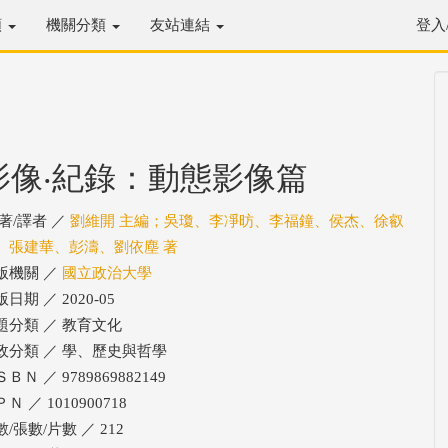
類
機關分類
友站連結
登入
影像‧紀錄：動態影像篇
/著/譯者 ／
劉維開 主編；吳瓊、李凈昉、李福鐘、侯杰、徐叡
、張建華、彭濤、劉依塵 著
版機關 ／
國立政治大學
日期 ／ 2020-05
題分類 ／ 教育文化
政分類 ／ 學、歷史與哲學
ＢＮ ／ 9789869882149
Ｎ ／ 1010900718
/張數/片數 ／ 212