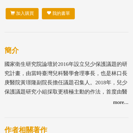
加入購買
我的書單
簡介
國家衛生研究院論壇於2016年設立兒少保護議題的研
究計畫，由當時臺灣兒科醫學會理事長，也是林口長
庚醫院黃璟隆副院長擔任議題召集人。2018年，兒少
保護議題研究小組採取更積極主動的作法，首度由醫
療機構與警政單位攜手合作，嘗試將「戰線」拉到更
more...
前端，針對第一線的警政人員做外展教育訓練。其考
量的思維，警察既然是人民的媬姆，理所當然也是保
護兒童安全的守門員之一，若是能將警政人員與醫療
作者相關著作