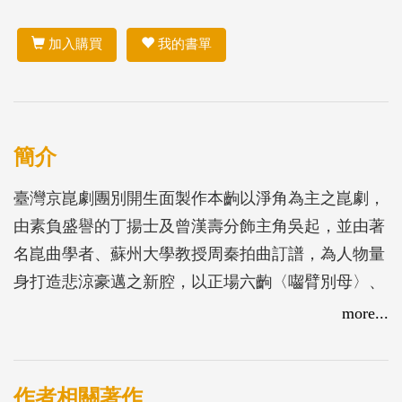
加入購買
我的書單
簡介
臺灣京崑劇團別開生面製作本齣以淨角為主之崑劇，
由素負盛譽的丁揚士及曾漢壽分飾主角吳起，並由著
名崑曲學者、蘇州大學教授周秦拍曲訂譜，為人物量
身打造悲涼豪邁之新腔，以正場六齣〈囓臂別母〉、
〈殺妻求將〉、〈鎮守西河〉、〈計逐吳起〉、〈君
more...
臣相得〉、〈變法楚強〉，側寫「能臣奸雄一身兼」
的雙面性格，以古鑑今共探歷史棋局中的道德博弈與
人性掙扎。
作者相關著作