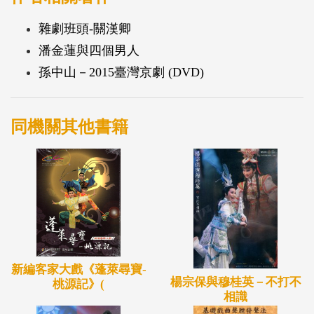
雜劇班頭-關漢卿
潘金蓮與四個男人
孫中山－2015臺灣京劇 (DVD)
同機關其他書籍
新編客家大戲《蓬萊尋寶-
楊宗保與穆桂英－不打不
桃源記》­(
相識