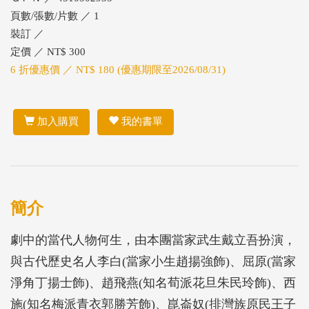
頁數/張數/片數 ／ 1
裝訂 ／
定價 ／ NT$ 300
6 折優惠價 ／ NT$ 180 (優惠期限至2026/08/31)
加入購買
我的書單
簡介
劇中的當代人物何生，由本團當家武生戴立吾扮演，
與古代歷史名人李白(當家小生趙揚強飾)、屈原(當家
淨角丁揚士飾)、趙飛燕(知名荀派花旦朱民玲飾)、西
施(知名梅派青衣郭勝芳飾)、崑崙奴(排灣族原民王子