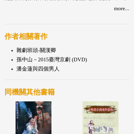
楊宇敬飾)、龍女(京劇漂亮寶貝林庭瑜飾)，在虛實的
more...
時空上相互碰撞，「幻中訪幻」，創造出汗漫狂遊、
瑰麗想像的逍遙意境，帶領觀賞者踏上似悟還迷的精
神旅程。
作者相關著作
雜劇班頭-關漢卿
孫中山－2015臺灣京劇 (DVD)
潘金蓮與四個男人
同機關其他書籍