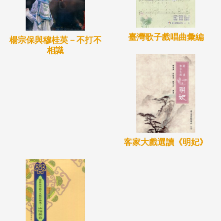
臺灣歌子戲唱曲彙編
楊宗保與穆桂英－不打不
相識
客家大戲選讀《明妃》