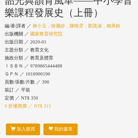
韶光典韻育風華——中小學音
樂課程發展史（上冊）
編/著/譯者 ／
林小玉，徐麗紗，陳曉雰，劉英淑，賴美鈴
出版機關 ／
國家教育研究院
出版日期 ／ 2020-01
主題分類 ／ 教育文化
施政分類 ／ 教育及體育
ＩＳＢＮ ／ 9789865444488
ＧＰＮ ／ 1010900190
頁數/張數/片數 ／ 390
裝訂 ／ 平裝
定價 ／ NT$ 350
9 折優惠價 ／ NT$ 315
加入購買
我的書單