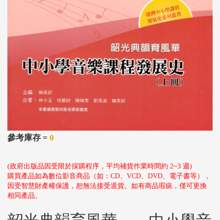
參考庫存 =
0
(政府出版品因受限於採購程序，平均補貨作業時間約 2~3 週)
購買產品如為數位影音商品（如：CD、VCD、DVD、電子書等），
因受智慧財產權保護，恕無法接受退貨。如有商品瑕疵，僅可更換
相同產品。