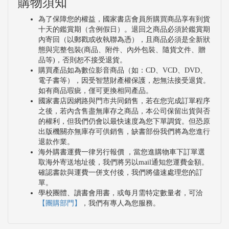
購物須知
為了保障您的權益，國家書店會員所購買商品享有到貨
十天的鑑賞期（含例假日）。退回之商品必須於鑑賞期
內寄回（以郵戳或收執聯為憑），且商品必須是全新狀
態與完整包裝(商品、附件、內外包裝、隨貨文件、贈
品等)，否則恕不接受退貨。
購買產品如為數位影音商品（如：CD、VCD、DVD、
電子書等），因受智慧財產權保護，恕無法接受退貨。
如有商品瑕疵，僅可更換相同產品。
國家書店因網路與門市共同銷售，若在您完成訂單程序
之後，若內含售盡無庫存之商品，本公司保留出貨與否
的權利，但我們仍會以最快速度為您下單調貨。但恐原
出版機關亦無庫存可供銷售，缺書部份我們將為您進行
退款作業。
海外購書運費一律另行報價 ，當您進購物車下訂單選
取海外寄送地址後，我們將另以mail通知您運費金額。
確認書款與運費一併支付後，我們將儘速處理您的訂
單。
學校團體、讀書會用書，或每月需特定數量者，可洽
【團購部門】
，我們有專人為您服務。