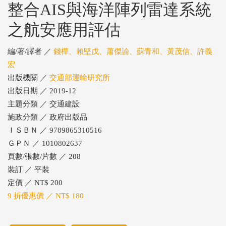
整合AIS與海洋陣列雷達系統
之航安應用評估
編/著/譯者 ／
錢樺、賴堅戊、蕭傑諭、蘇青和、黃茂信、許義
宏
出版機關 ／
交通部運輸研究所
出版日期 ／ 2019-12
主題分類 ／ 交通建設
施政分類 ／ 政府出版品
ＩＳＢＮ ／ 9789865310516
ＧＰＮ ／ 1010802637
頁數/張數/片數 ／ 208
裝訂 ／ 平裝
定價 ／ NT$ 200
9 折優惠價 ／ NT$ 180