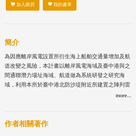
加入購買
我的書單
簡介
為因應離岸風電設置所衍生海上船舶交通量增加及航
道改變之風險，本計畫以離岸風電海域及臺中港與之
間通聯潛力場址海域、航道做為系統研發之研究海
域，利用本所於臺中港北防沙堤附近所建置之陣列雷
達觀測系統，開發船艦偵測技術，並整合航港局船舶
more...
自動識別系統(Automatic Identification System, AIS)，
強化海域船舶預警監控，提升航行安全。
作者相關著作