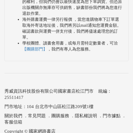
的權利，但我們仍會以最快速度為您下單調貨。但恐原
出版機關亦無庫存可供銷售，缺書部份我們將為您進行
退款作業。
海外購書運費一律另行報價 ，當您進購物車下訂單選
取海外寄送地址後，我們將另以mail通知您運費金額。
確認書款與運費一併支付後，我們將儘速處理您的訂
單。
學校團體、讀書會用書，或每月需特定數量者，可洽
【團購部門】
，我們有專人為您服務。
秀威資訊科技股份有限公司國家書店松江門市 統編：
25511417
門市地址：104 台北市中山區松江路209號1樓
關於我們
．
常見問題
．
團購服務
．
隱私權說明
．
門市據點
．
客服信箱
Copyright © 國家網路書店