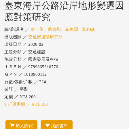
臺東海岸公路沿岸地形變遷因
應對策研究
編/著/譯者 ／
蕭士俊、蘇青和、李俊穎、陳鈞彥
出版機關 ／
交通部運輸研究所
出版日期 ／ 2020-02
主題分類 ／ 交通建設
施政分類 ／ 國家發展及科技
ＩＳＢＮ ／ 9789865310776
ＧＰＮ ／ 1010900112
頁數/張數/片數 ／ 224
裝訂 ／ 平裝
定價 ／ NT$ 200
9 折優惠價 ／ NT$ 180
加入購買
我的書單