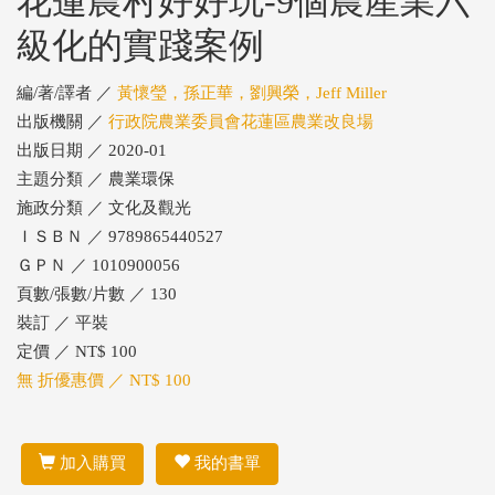
花蓮農村好好玩-9個農產業六
級化的實踐案例
編/著/譯者 ／
黃懷瑩，孫正華，劉興榮，Jeff Miller
出版機關 ／
行政院農業委員會花蓮區農業改良場
出版日期 ／ 2020-01
主題分類 ／ 農業環保
施政分類 ／ 文化及觀光
ＩＳＢＮ ／ 9789865440527
ＧＰＮ ／ 1010900056
頁數/張數/片數 ／ 130
裝訂 ／ 平裝
定價 ／ NT$ 100
無 折優惠價 ／ NT$ 100
加入購買
我的書單