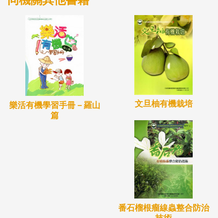
文旦柚有機栽培
樂活有機學習手冊－羅山
篇
番石榴根瘤線蟲整合防治