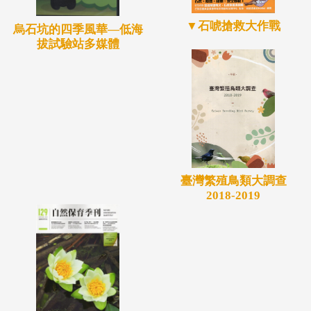
▼石唬搶救大作戰
烏石坑的四季風華—低海
拔試驗站多媒體
臺灣繁殖鳥類大調查
2018-2019