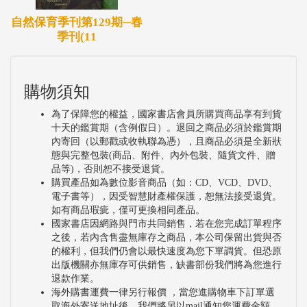
自然保育季刊第129期─春
季刊(11
購物須知
為了保障您的權益，國家書店會員所購買商品享有到貨
十天的鑑賞期（含例假日）。退回之商品必須於鑑賞期
內寄回（以郵戳或收執聯為憑），且商品必須是全新狀
態與完整包裝(商品、附件、內外包裝、隨貨文件、贈
品等)，否則恕不接受退貨。
購買產品如為數位影音商品（如：CD、VCD、DVD、
電子書等），因受智慧財產權保護，恕無法接受退貨。
如有商品瑕疵，僅可更換相同產品。
國家書店因網路與門市共同銷售，若在您完成訂單程序
之後，若內含售盡無庫存之商品，本公司保留出貨與否
的權利，但我們仍會以最快速度為您下單調貨。但恐原
出版機關亦無庫存可供銷售，缺書部份我們將為您進行
退款作業。
海外購書運費一律另行報價 ，當您進購物車下訂單選
取海外寄送地址後，我們將另以mail通知您運費金額。