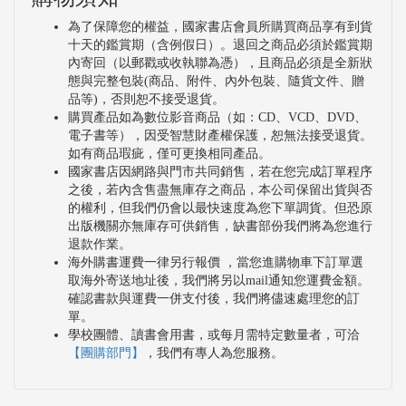
為了保障您的權益，國家書店會員所購買商品享有到貨
十天的鑑賞期（含例假日）。退回之商品必須於鑑賞期
內寄回（以郵戳或收執聯為憑），且商品必須是全新狀
態與完整包裝(商品、附件、內外包裝、隨貨文件、贈
品等)，否則恕不接受退貨。
購買產品如為數位影音商品（如：CD、VCD、DVD、
電子書等），因受智慧財產權保護，恕無法接受退貨。
如有商品瑕疵，僅可更換相同產品。
國家書店因網路與門市共同銷售，若在您完成訂單程序
之後，若內含售盡無庫存之商品，本公司保留出貨與否
的權利，但我們仍會以最快速度為您下單調貨。但恐原
出版機關亦無庫存可供銷售，缺書部份我們將為您進行
退款作業。
海外購書運費一律另行報價 ，當您進購物車下訂單選
取海外寄送地址後，我們將另以mail通知您運費金額。
確認書款與運費一併支付後，我們將儘速處理您的訂
單。
學校團體、讀書會用書，或每月需特定數量者，可洽
【團購部門】
，我們有專人為您服務。