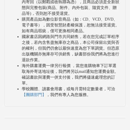
內寄回（以郵戳或收執聯為憑），且商品必須是全新狀
態與完整包裝(商品、附件、內外包裝、隨貨文件、贈
品等)，否則恕不接受退貨。
購買產品如為數位影音商品（如：CD、VCD、DVD、
電子書等），因受智慧財產權保護，恕無法接受退貨。
如有商品瑕疵，僅可更換相同產品。
國家書店因網路與門市共同銷售，若在您完成訂單程序
之後，若內含售盡無庫存之商品，本公司保留出貨與否
的權利，但我們仍會以最快速度為您下單調貨。但恐原
出版機關亦無庫存可供銷售，缺書部份我們將為您進行
退款作業。
海外購書運費一律另行報價 ，當您進購物車下訂單選
取海外寄送地址後，我們將另以mail通知您運費金額。
確認書款與運費一併支付後，我們將儘速處理您的訂
單。
學校團體、讀書會用書，或每月需特定數量者，可洽
【團購部門】
，我們有專人為您服務。