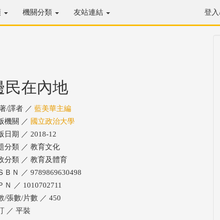
類
機關分類
友站連結
登入
邊民在內地
/著/譯者 ／
藍美華主編
版機關 ／
國立政治大學
日期 ／ 2018-12
題分類 ／ 教育文化
政分類 ／ 教育及體育
ＢＮ ／ 9789869630498
Ｎ ／ 1010702711
/張數/片數 ／ 450
訂 ／ 平裝