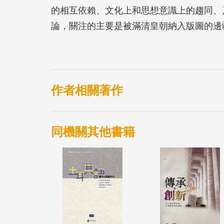
的相互依賴、文化上和思想意識上的趨同、
論，關注的主要是被滿清皇朝納入版圖的邊
與內地的公私往來、他們的主動移徙或被動
遭際的命運；第二部分的口述史則生動紀錄
些既反映了邊陲與內地原有的多元文化，也
激盪。
作者相關著作
同機關其他書籍