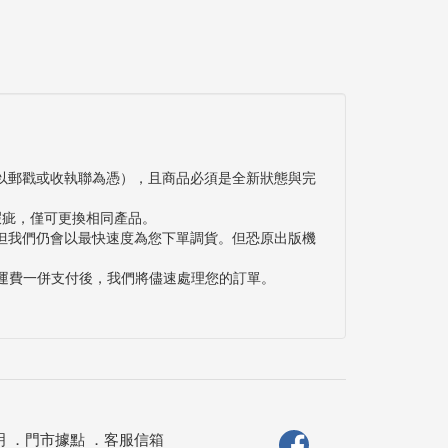
以郵戳或收執聯為憑），且商品必須是全新狀態與完
瑕疵，僅可更換相同產品。
但我們仍會以最快速度為您下單調貨。但恐原出版機
與運費一併支付後，我們將儘速處理您的訂單。
明
．
門市據點
．
客服信箱