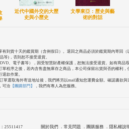
近代中國外交的大歷
文學東亞：歷史與藝
政
史與小歷史
術的對話
學
享有到貨十天的鑑賞期（含例假日）。退回之商品必須於鑑賞期內寄回（
品等)，否則恕不接受退貨。
、DVD、電子書等），因受智慧財產權保護，恕無法接受退貨。如有商品
訂單程序之後，若內含售盡無庫存之商品，本公司保留出貨與否的權利，
行退款作業。
訂單選取海外寄送地址後，我們將另以mail通知您運費金額。確認書款
，可洽
【團購部門】
，我們有專人為您服務。
511417
關於我們
．
常見問題
．
團購服務
．
隱私權說