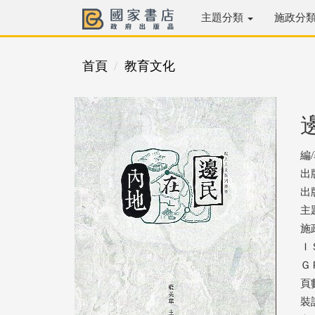
主題分類
施政分
首頁
教育文化
編
出
出版
主
施
ＩＳ
ＧＰ
頁數
裝