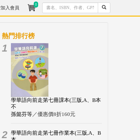
0
/加入會員
熱門排行榜
1
學華語向前走第七冊課本(三版,A、B本
不
孫懿芬等
／優惠價8折160元
2
學華語向前走第七冊作業本(三版,A、B
本