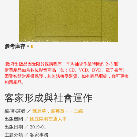
參考庫存 =
0
(政府出版品因受限於採購程序，平均補貨作業時間約 2~3 週)
購買產品如為數位影音商品（如：CD、VCD、DVD、電子書等），
因受智慧財產權保護，恕無法接受退貨。如有商品瑕疵，僅可更換
相同產品。
客家形成與社會運作
編/著/譯者 ／
陳麗華，莊英章－－主編
出版機關 ／
國立陽明交通大學
出版日期 ／ 2019-01
主題分類 ／ 客家事務