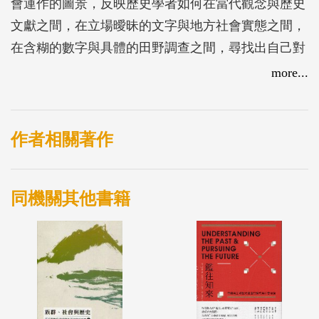
會運作的圖景，反映歷史學者如何在當代觀念與歷史
文獻之間，在立場曖昧的文字與地方社會實態之間，
在含糊的數字與具體的田野調查之間，尋找出自己對
於客家的理解。
more...
第一部分「客家族群形成」，收錄了施添福、李文良
與林正慧撰寫的三篇以清代研究爲主的文章，試圖對
作者相關著作
臺灣客家歷史研究在理論與方法上的進展，做一個初
步的勾勒；第二部分「社會運作機制」，則收錄了八
同機關其他書籍
篇文章，是以土地開發、商業經營、家族及宗教等不
同角度，探討臺灣北、中、南和東部不同客家地域社
會如何形成與運轉，並在這一過程中積澱成被視爲
「文化」和「傳統」的因素。大體而言，前者是「客
家」作爲族群概念的建構性，而後者是客家地域社會
的建構性，二者相配合，共同構成了臺灣客家如何在