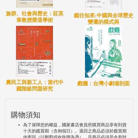
歷史脈絡中形成的歷史。
族群、社會與歷史：莊英
鑑往知來:中國與全球歷史
章教授榮退學術
變遷的模式與
農民工與新工人：當代中
戲癮：台灣小劇場剖面
國階級問題研究
購物須知
為了保障您的權益，國家書店會員所購買商品享有到貨
十天的鑑賞期（含例假日）。退回之商品必須於鑑賞期
內寄回（以郵戳或收執聯為憑），且商品必須是全新狀