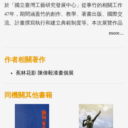
於「國立臺灣工藝研究發展中心」從事竹的相關工作
47年，期間涵蓋竹的創作、教學、著書出版、國際交
流、計畫撰寫執行和建立典範制度等。本次展覽作品
約80組件，作品創作主要材料為竹篾，另外藤、樹
more...
漆、陶材質等結合應用。作品創作在實用方面，以用
就是美的角度切入，如茶盤、竹編花器、竹編仕女包
等，在觀賞方面，更為著重形體、竹編的技法與漆藝
作者相關著作
的結合應用，在裝置藝術方面，保留細膩精緻的竹編
蕉林花影 陳偉毅漆畫個展
製作原則，開創單元組合，採師法自然自由開放的裝
置佈局，除在空間視覺上具高度張力外，並兼具當代
觀念與自然美感。
同機關其他書籍