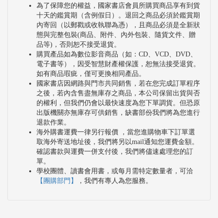
為了保障您的權益，國家書店會員所購買商品享有到貨
十天的鑑賞期（含例假日）。退回之商品必須於鑑賞期
內寄回（以郵戳或收執聯為憑），且商品必須是全新狀
態與完整包裝(商品、附件、內外包裝、隨貨文件、贈
品等)，否則恕不接受退貨。
購買產品如為數位影音商品（如：CD、VCD、DVD、
電子書等），因受智慧財產權保護，恕無法接受退貨。
如有商品瑕疵，僅可更換相同產品。
國家書店因網路與門市共同銷售，若在您完成訂單程序
之後，若內含售盡無庫存之商品，本公司保留出貨與否
的權利，但我們仍會以最快速度為您下單調貨。但恐原
出版機關亦無庫存可供銷售，缺書部份我們將為您進行
退款作業。
海外購書運費一律另行報價 ，當您進購物車下訂單選
取海外寄送地址後，我們將另以mail通知您運費金額。
確認書款與運費一併支付後，我們將儘速處理您的訂
單。
學校團體、讀書會用書，或每月需特定數量者，可洽
【團購部門】
，我們有專人為您服務。