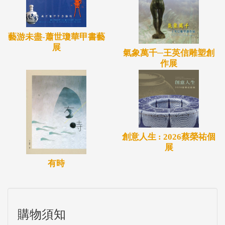
藝游未盡-蕭世瓊華甲書藝
展
氣象萬千─王英信雕塑創
作展
創意人生 : 2026蔡榮祐個
展
有時
購物須知