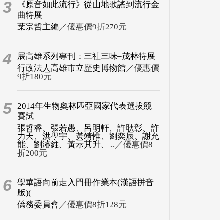
3
《原音如此流行》從山地歌謠到流行金
曲特展
葉宗哲主編
／優惠價9折270元
4
展高雄系列專刊：三社三味–茂林特展
行政法人高雄市立歷史博物館
／優惠價
9折180元
5
2014年生物奧林匹亞國家代表選拔競
賽試
張哲睿、張若愚、呂明軒、許耿彰、許
力天、洪學宇、黃靖惟、劉奕辰、謝允
能、劉濬維、黃示其升、...
／優惠價8
折200元
6
學華語向前走入門冊作業本(漢語拼音
版)(
僑務委員會
／優惠價8折128元