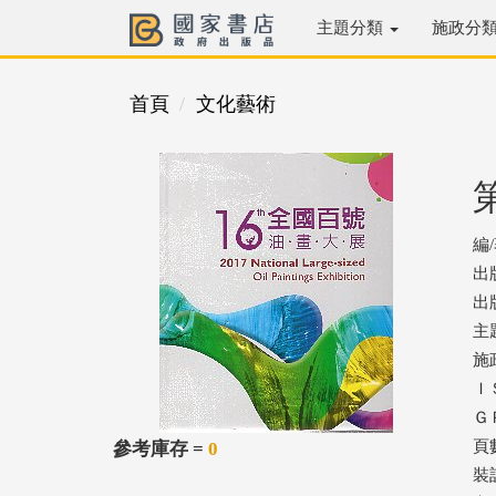
主題分類
施政分
首頁
文化藝術
編
出
出版
主
施
ＩＳ
ＧＰ
頁數
參考庫存 =
0
裝