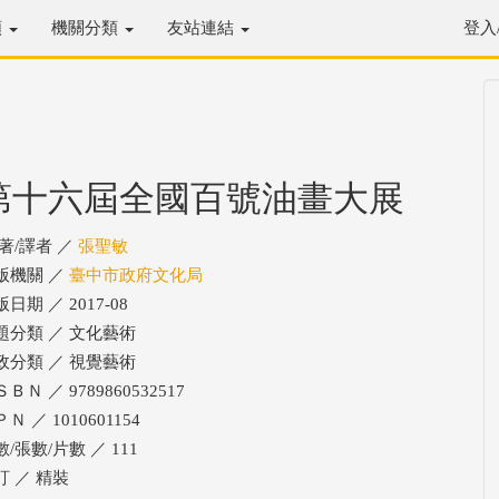
類
機關分類
友站連結
登入
第十六屆全國百號油畫大展
/著/譯者 ／
張聖敏
版機關 ／
臺中市政府文化局
日期 ／ 2017-08
題分類 ／ 文化藝術
政分類 ／ 視覺藝術
ＢＮ ／ 9789860532517
Ｎ ／ 1010601154
/張數/片數 ／ 111
訂 ／ 精裝