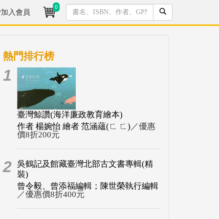
0
/加入會員
熱門排行榜
1
臺灣鯨讚(海洋廉政教育繪本)
作者 楊婉怡 繪者 范涵蘊(ㄈ ㄈ)
／優惠
價8折200元
2
吳鶴記及館藏臺灣北部古文書專輯(精
裝)
曾令毅、曾添福編輯；陳世榮執行編輯
／優惠價8折400元