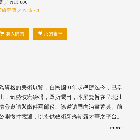
 ／ NT$ 800
折優惠價 ／ NT$ 720
加入購買
我的書單
為資格的美術展覽，自民國91年起舉辦迄今，已堂
出，氣勢恢宏磅礡，眾所矚目，本展覽旨在呈現油
構分邀請與徵件兩部份。除邀請國內油畫菁英、前
公開徵件競選，以提供藝術新秀嶄露才華之平台。
more...