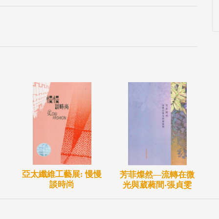
亞太纖維工藝展: 慢慢
芳菲燦然—流轉在微
談時尚
光與葳蕤間‧張貞雯