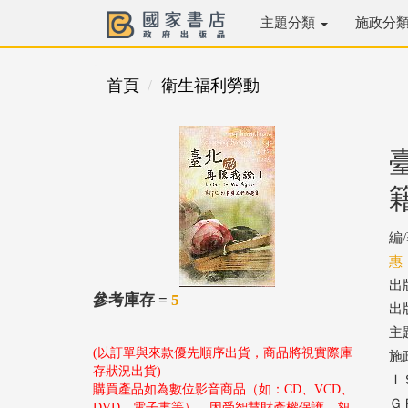
主題分類
施政分
首頁
衛生福利勞動
編
惠
出
參考庫存 =
5
出版
主
(以訂單與來款優先順序出貨，商品將視實際庫
施
存狀況出貨)
ＩＳ
購買產品如為數位影音商品（如：CD、VCD、
ＧＰ
DVD、電子書等），因受智慧財產權保護，恕