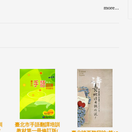
more...
臺北市手語翻譯培訓
訓
教材第一冊修訂版(
(