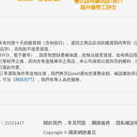
臺北請再聽我說!第15
屆外籍勞工詩文
享有到貨十天的鑑賞期（含例假日）。退回之商品必須於鑑賞期內寄回（
品等)，否則恕不接受退貨。
、DVD、電子書等），因受智慧財產權保護，恕無法接受退貨。如有商品
訂單程序之後，若內含售盡無庫存之商品，本公司保留出貨與否的權利，
行退款作業。
訂單選取海外寄送地址後，我們將另以mail通知您運費金額。確認書款
，可洽
【團購部門】
，我們有專人為您服務。
511417
關於我們
．
常見問題
．
團購服務
．
隱私權說
Copyright © 國家網路書店