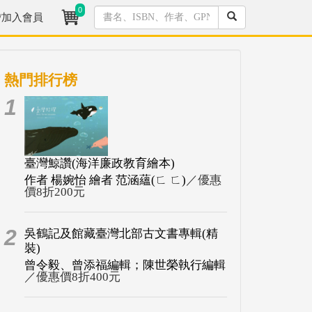
0
/加入會員
熱門排行榜
1
臺灣鯨讚(海洋廉政教育繪本)
作者 楊婉怡 繪者 范涵蘊(ㄈ ㄈ)
／優惠
價8折200元
2
吳鶴記及館藏臺灣北部古文書專輯(精
裝)
曾令毅、曾添福編輯；陳世榮執行編輯
／優惠價8折400元