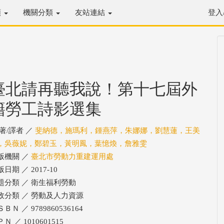
類
機關分類
友站連結
登入
臺北請再聽我說！第十七屆外
籍勞工詩影選集
/著/譯者 ／
斐納德，施瑪利，鍾燕萍，朱娜娜，劉慧蓮，王美
，吳薇妮，鄭碧玉，黃明鳳，葉憶煥，詹雅雯
版機關 ／
臺北市勞動力重建運用處
日期 ／ 2017-10
題分類 ／ 衛生福利勞動
政分類 ／ 勞動及人力資源
ＢＮ ／ 9789860536164
Ｎ ／ 1010601515