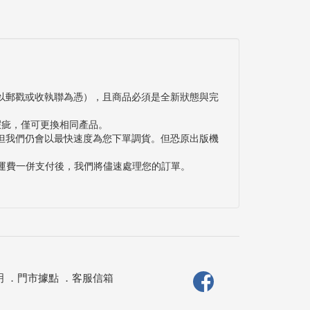
以郵戳或收執聯為憑），且商品必須是全新狀態與完
瑕疵，僅可更換相同產品。
但我們仍會以最快速度為您下單調貨。但恐原出版機
與運費一併支付後，我們將儘速處理您的訂單。
明
．
門市據點
．
客服信箱