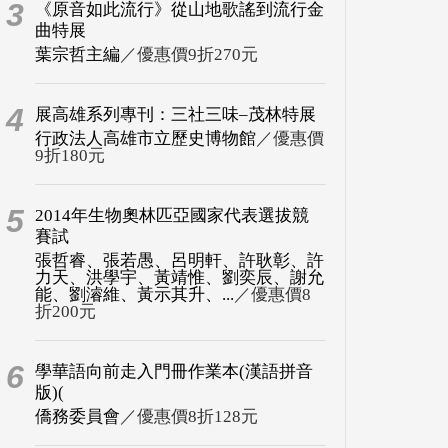
3
《原音如此流行》從山地歌謠到流行金
曲特展
葉宗哲主編
／優惠價9折270元
4
展高雄系列專刊：三社三味–茂林特展
行政法人高雄市立歷史博物館
／優惠價
9折180元
5
2014年生物奧林匹亞國家代表選拔競
賽試
張哲睿、張若愚、呂明軒、許耿彰、許
力天、洪學宇、黃靖惟、劉奕辰、謝允
能、劉濬維、黃示其升、...
／優惠價8
折200元
6
學華語向前走入門冊作業本(漢語拼音
版)(
僑務委員會
／優惠價8折128元