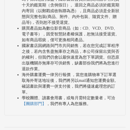
十天的鑑賞期（含例假日）。退回之商品必須於鑑賞期
內寄回（以郵戳或收執聯為憑），且商品必須是全新狀
態與完整包裝(商品、附件、內外包裝、隨貨文件、贈
品等)，否則恕不接受退貨。
購買產品如為數位影音商品（如：CD、VCD、DVD、
電子書等），因受智慧財產權保護，恕無法接受退貨。
如有商品瑕疵，僅可更換相同產品。
國家書店因網路與門市共同銷售，若在您完成訂單程序
之後，若內含售盡無庫存之商品，本公司保留出貨與否
的權利，但我們仍會以最快速度為您下單調貨。但恐原
出版機關亦無庫存可供銷售，缺書部份我們將為您進行
退款作業。
海外購書運費一律另行報價 ，當您進購物車下訂單選
取海外寄送地址後，我們將另以mail通知您運費金額。
確認書款與運費一併支付後，我們將儘速處理您的訂
單。
學校團體、讀書會用書，或每月需特定數量者，可洽
【團購部門】
，我們有專人為您服務。