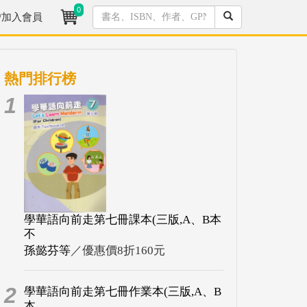
0
/加入會員
熱門排行榜
1
學華語向前走第七冊課本(三版,A、B本
不
孫懿芬等
／優惠價8折160元
2
學華語向前走第七冊作業本(三版,A、B
本