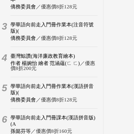
僑務委員會
／優惠價8折128元
3
學華語向前走入門冊作業本(注音符號
版)(
僑務委員會
／優惠價8折128元
4
臺灣鯨讚(海洋廉政教育繪本)
作者 楊婉怡 繪者 范涵蘊(ㄈ ㄈ)
／優惠
價8折200元
5
學華語向前走入門冊作業本(漢語拼音
版)(
僑務委員會
／優惠價8折128元
6
學華語向前走入門冊課本(漢語拼音版)
(A
孫懿芬等
／優惠價8折160元