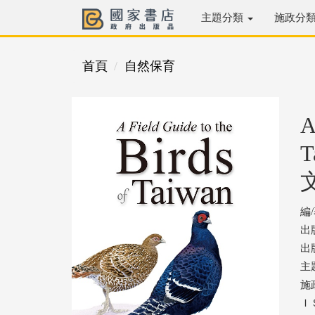
主題分類
施政分
首頁
自然保育
A
編
出
出版
主
施
ＩＳ