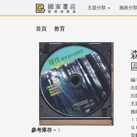
主題分類
施政分
首頁
教育
編
出
出版
主
施
ＩＳ
ＧＰ
參考庫存 =
3
頁