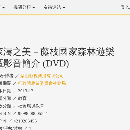
類
機關分類
友站連結
登入
森濤之美－藤枝國家森林遊樂
區影音簡介 (DVD)
/著/譯者 ／
聚山影視傳播有限公司
版機關 ／
行政院農業委員會林務局
日期 ／ 2013-12
題分類 ／ 教育
政分類 ／ 社會環境教育
ＢＮ ／ 9899000005341
Ｎ ／ 4210203455
數/張數/片數 ／ 1