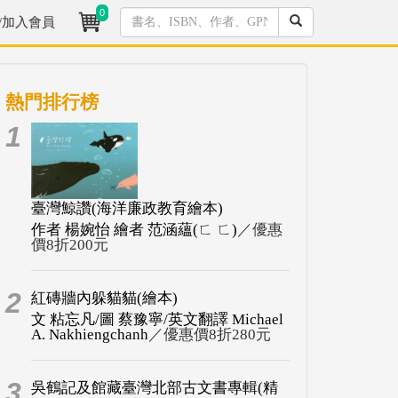
0
/加入會員
熱門排行榜
1
臺灣鯨讚(海洋廉政教育繪本)
作者 楊婉怡 繪者 范涵蘊(ㄈ ㄈ)
／優惠
價8折200元
2
紅磚牆內躲貓貓(繪本)
文 粘忘凡/圖 蔡豫寧/英文翻譯 Michael
A. Nakhiengchanh
／優惠價8折280元
3
吳鶴記及館藏臺灣北部古文書專輯(精