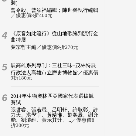
裝)
曾令毅、曾添福編輯；陳世榮執行編輯
／優惠價8折400元
4
《原音如此流行》從山地歌謠到流行金
曲特展
葉宗哲主編
／優惠價9折270元
5
展高雄系列專刊：三社三味–茂林特展
行政法人高雄市立歷史博物館
／優惠價
9折180元
6
2014年生物奧林匹亞國家代表選拔競
賽試
張哲睿、張若愚、呂明軒、許耿彰、許
力天、洪學宇、黃靖惟、劉奕辰、謝允
能、劉濬維、黃示其升、...
／優惠價8
折200元