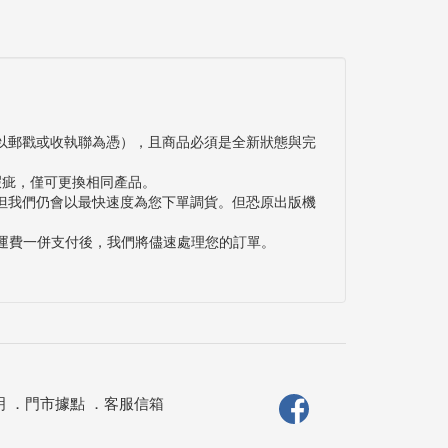
以郵戳或收執聯為憑），且商品必須是全新狀態與完
瑕疵，僅可更換相同產品。
但我們仍會以最快速度為您下單調貨。但恐原出版機
與運費一併支付後，我們將儘速處理您的訂單。
明
．
門市據點
．
客服信箱