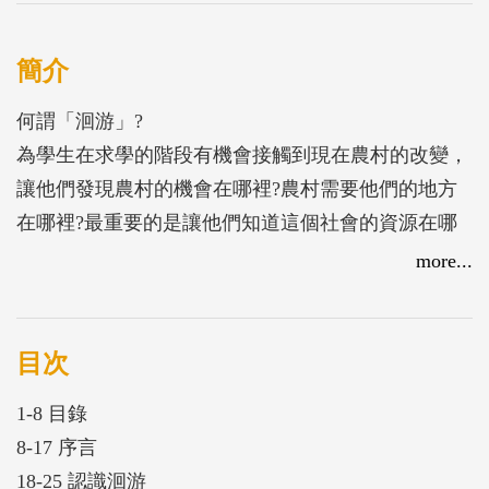
簡介
何謂「洄游」?
為學生在求學的階段有機會接觸到現在農村的改變，
讓他們發現農村的機會在哪裡?農村需要他們的地方
在哪裡?最重要的是讓他們知道這個社會的資源在哪
裡?以後不論他們在就學、就業、創業的時候，都可
more...
以知道農村社會的資源一直都是在等著他們。大專生
洄游農村計畫是希望學生們可以進入農村，也希望農
村可以受益，讓學子們也願意「洄游」回來的機制，
目次
雙互受益。
1-8 目錄
8-17 序言
18-25 認識洄游