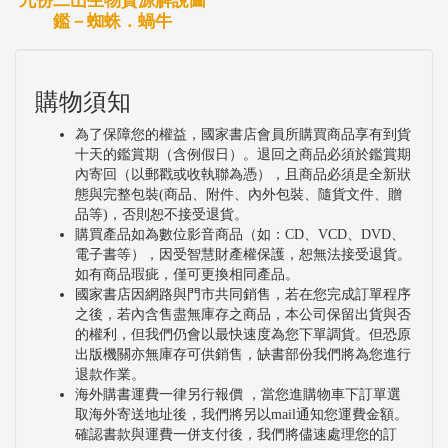
九份二山生物資源解說圖
鑑－蜘蛛．蝸牛
購物須知
為了保障您的權益，國家書店會員所購買商品享有到貨
十天的鑑賞期（含例假日）。退回之商品必須於鑑賞期
內寄回（以郵戳或收執聯為憑），且商品必須是全新狀
態與完整包裝(商品、附件、內外包裝、隨貨文件、贈
品等)，否則恕不接受退貨。
購買產品如為數位影音商品（如：CD、VCD、DVD、
電子書等），因受智慧財產權保護，恕無法接受退貨。
如有商品瑕疵，僅可更換相同產品。
國家書店因網路與門市共同銷售，若在您完成訂單程序
之後，若內含售盡無庫存之商品，本公司保留出貨與否
的權利，但我們仍會以最快速度為您下單調貨。但恐原
出版機關亦無庫存可供銷售，缺書部份我們將為您進行
退款作業。
海外購書運費一律另行報價 ，當您進購物車下訂單選
取海外寄送地址後，我們將另以mail通知您運費金額。
確認書款與運費一併支付後，我們將儘速處理您的訂